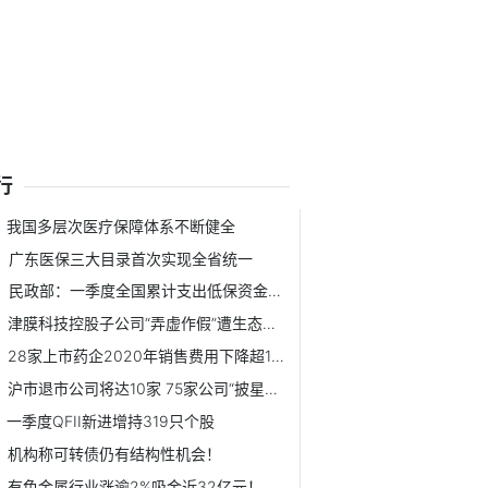
行
我国多层次医疗保障体系不断健全
广东医保三大目录首次实现全省统一
民政部：一季度全国累计支出低保资金约461.9亿元
津膜科技控股子公司“弄虚作假”遭生态环境部点名
28家上市药企2020年销售费用下降超10%
沪市退市公司将达10家 75家公司“披星戴帽”
一季度QFII新进增持319只个股
机构称可转债仍有结构性机会！
有色金属行业涨逾2%吸金近32亿元！