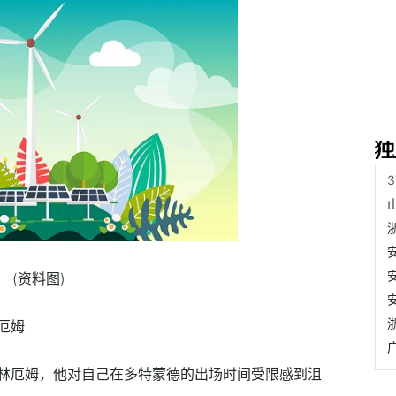
(资料图)
厄姆
林厄姆，他对自己在多特蒙德的出场时间受限感到沮