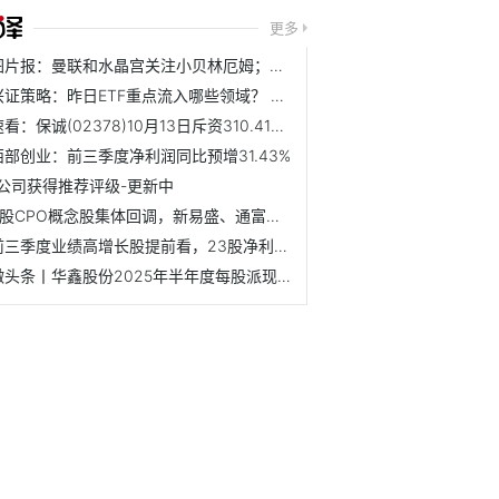
更多
图片报：曼联和水晶宫关注小贝林厄姆；邮报记者：阿莫林最喜...
兴证策略：昨日ETF重点流入哪些领域？ 资讯
速看：保诚(02378)10月13日斥资310.41万英镑回购30.62万股
西部创业：前三季度净利润同比预增31.43%
1公司获得推荐评级-更新中
A股CPO概念股集体回调，新易盛、通富微电跌超7%，中际旭创跌...
前三季度业绩高增长股提前看，23股净利润增幅翻倍|每日速递
微头条丨华鑫股份2025年半年度每股派现0.039元 股权登记日为10月20日