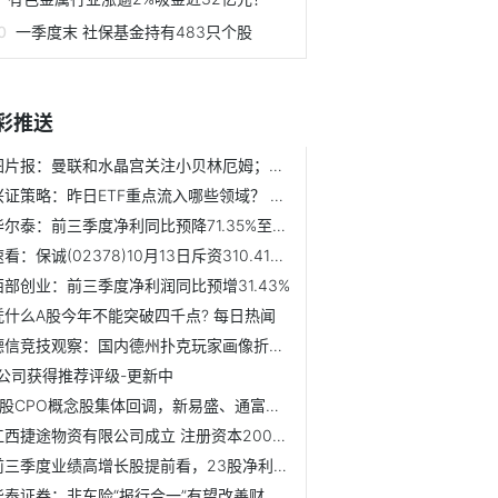
一季度末 社保基金持有483只个股
彩推送
图片报：曼联和水晶宫关注小贝林厄姆；邮报记者：阿莫林最喜...
兴证策略：昨日ETF重点流入哪些领域？ 资讯
华尔泰：前三季度净利同比预降71.35%至73.84% 速看
速看：保诚(02378)10月13日斥资310.41万英镑回购30.62万股
西部创业：前三季度净利润同比预增31.43%
凭什么A股今年不能突破四千点? 每日热闻
德信竞技观察：国内德州扑克玩家画像折射出当代年轻人智力竞...
1公司获得推荐评级-更新中
A股CPO概念股集体回调，新易盛、通富微电跌超7%，中际旭创跌...
江西捷途物资有限公司成立 注册资本200万人民币|今日观点
前三季度业绩高增长股提前看，23股净利润增幅翻倍|每日速递
华泰证券：非车险“报行合一”有望改善财险承保表现_焦点速递