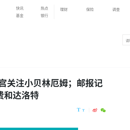
快讯
热点
理财
保险
调查
基金
银行
宫关注小贝林厄姆；邮报记
费和达洛特