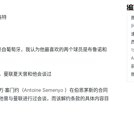
洛特
er：他来自葡萄牙，我认为他最喜欢的两个球员是布鲁诺和
，曼联夏天曾和他会谈过
安托万·塞门约（Antoine Semenyo ）在伯恩茅斯的合同
他曾与曼联进行过会谈，而该解约条款的具体内容目
特蒙德队