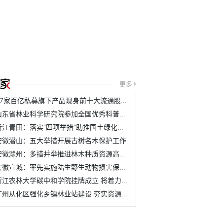
更多
37家百亿私募旗下产品现身前十大流通股名单
山东省林业科学研究院参加全国优秀科普作品评选活动
浙江青田：落实“四项举措”助推国土绿化取得新成效
安徽潜山：五大举措开展古树名木保护工作
安徽滁州：多措并举推进林木种质资源高质量发展
安徽宣城：率先实施陆生野生动物损害保险理赔机制
浙江农林大学碳中和学院挂牌成立 将着力培养具有碳中和与农...
广州从化区强化乡镇林业站建设 夯实资源管护基层基础