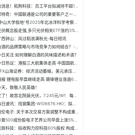
快消息！拓荆科技：员工平台拟减持不超1%公司股份
思特奇：中国联通是公司的重要客户之一，双方长期保持稳定的...
“中山大学极地”号2025年北冰洋科学考察返航
光伏概念股走强,多只光伏相关ETF涨约3%_当前信息
广西钟山：风过稻浪满秋光-每日短讯
白酒的品牌策略与市场竞争力如何结合？-每日快报
今日关注:如何理解白酒的风味描述和术语？
今日热议：港股三大航集体走高 中国国航涨3.23%
ZFX山海证券：经济活动萎缩，美元承压走弱
播报:锂电股早盘继续走高 赣锋锂业涨逾6%天齐锂业涨逾4%
今天，致敬人民英雄！
定了！故宫北院装光伏，7.245元/W！ 每日热闻
每日速讯：找钢集团-W(06676.HK)：拟在公开市场上进行股份购回
概伦电子: 关于本次交易方案调整不构成重大调整的公告内容摘要
标普500成份股电子艺界公司早盘上涨5%，该公司将被收购_每日关注
索辰科技：拟收购力控科技60%股权 构成重大资产重组 信息