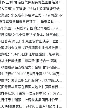
“十四五”时期 我国气象服务覆盖国民经济70余个行业大类|前...
深入实施“人工智能+”行动丨浪潮智能终端“超高清+AI”解锁...
皮海洲：北交所有必要对三类IPO公司说“不”
“原来真有父母恨自己孩子”，母亲承认：我看不得大三女儿开心
际华集团：9月份累计回购公司股份30.9万股 焦点热议
每日消息!女优小森舞18岁身体，稚气未脱脸蛋细腰身材
今日看点:再见！北京国安作出决定，立即解雇塞蒂恩！陶伟带队...
中国证监会发布《证券期货业业务域数据元规范 第4部分：证券...
生意社：10月10日浙江地区醋酸市场平稳运行 焦点速递
新华社权威快报丨非车险“报行合一”落地-微速讯
一张图看商品支撑阻力：金银油气+铂钯铜农产品期货(2025年10月10日)
恒生银行(00011)10月6日斥资2398.36万港元回购20万股
中信博：累计回购公司股份1751370股_天天快报
【把青春华章写在祖国大地上】强国有我 请党放心
鸡排哥近20年来第一次没休中秋节：为了外地来的游客，今天我...
大行评级丨瑞银：上调长实集团目标价至42.9港元 评级上调至...
天天快报!生意社：9月30日山东地区异丁醛价格弱势下跌