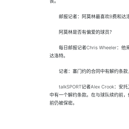
丧。
邮报记者：阿莫林最喜欢B费和达
阿莫林是否有偏爱的球员？
每日邮报记者Chris Wheel
达洛特。
记者：塞门约的合同中有解约条款
talkSPORT记者Alex Crook：
中有一个解约条款。在与球队续约前，
前仍被保密。
标签：
曼联
邮报
阿莫林
水晶宫队
多