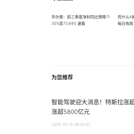
华尔泰：前三季度净利同比预降71.
凭什么A
35%至73.84% 速看
每日热闻
为您推荐
智能驾驶迎大消息！特斯拉涨超1
涨超5800亿元
2025-10-15 06:40:32