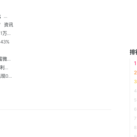
..
？ 资讯
万...
43%
排
...
...
0...