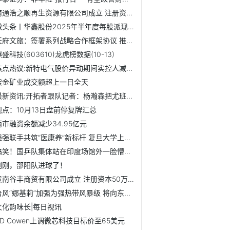
南通浩之顺再生资源有限公司成立 注册资本100万人民币
微头条丨华鑫股份2025年半年度每股派现0.039元 股权登记日为10月20日
天府文旅：签署系列战略合作框架协议 推动影旅融合多元化发展
盛科技(603610)龙虎榜数据(10-13)
焦点热议:新特电气股价异动期间实控人减持 扣非净利连亏1年半
紫金矿业成交额超上一日全天
最新资讯:开拓者跟队记者：杨瀚森把尤班克斯打成了背景板，这...
观点：10月13日盘前停复牌汇总
两市融资余额减少34.95亿元
强强联手共筑“医康养”新标杆 复旦大学上海医学院与新发展...
搞笑！国乒队集体站在印度场馆外一脸懵逼，像来到了城乡结合...
刚刚，邵阳队进球了！
黄南谷丰商贸有限公司成立 注册资本50万人民币 焦点快报
台风“娜基莉”加强为强热带风暴级 将向东偏北方向移动
文化韵味长|每日视讯
TD Cowen上调微芯科技目标价至65美元