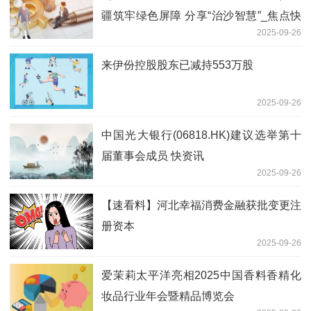
疆筑牢绿色屏障 分享“治沙智慧”_焦点快
2025-09-26
报
来伊份控股股东已减持553万股
2025-09-26
中国光大银行(06818.HK)建议选举第十
届董事会成员 快资讯
2025-09-26
【速看料】河北幸福消费金融获批变更注
册资本
2025-09-26
爱茉莉太平洋亮相2025中国香料香精化
妆品行业年会暨精品博览会