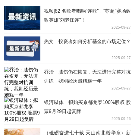
视频|82 名歌者唱响“连歌”，“苏超”赛场致
敬英雄“刘老庄连”！
2025-09-27
热文：投资者如何分析基金的市场定位？
2025-09-27
乔治：膝伤仍在恢复，无法进行完整对抗
训练，我刚经历最糟糕一年
2025-09-27
银河磁体：拟购买京都龙泰100%股权 股
票9月29日起复牌
2025-09-26
（砥砺奋进七十载 天山南北谱华章）新