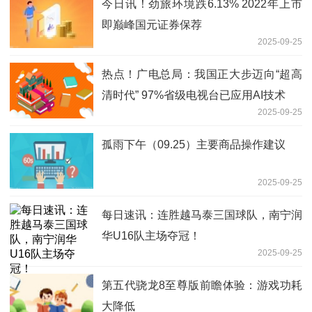
今日讯！劲旅环境跌6.13% 2022年上市
即巅峰国元证券保荐
2025-09-25
热点！广电总局：我国正大步迈向“超高
清时代” 97%省级电视台已应用AI技术
2025-09-25
孤雨下午（09.25）主要商品操作建议
2025-09-25
每日速讯：连胜越马泰三国球队，南宁润
华U16队主场夺冠！
2025-09-25
第五代骁龙8至尊版前瞻体验：游戏功耗
大降低