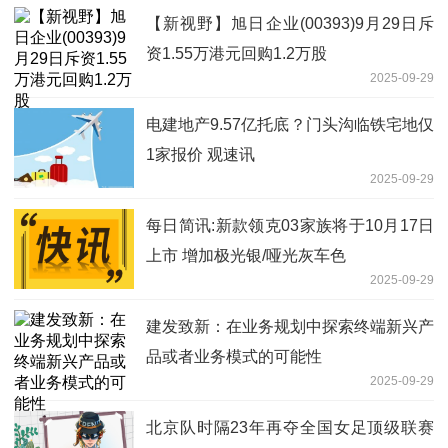
【新视野】旭日企业(00393)9月29日斥
资1.55万港元回购1.2万股
2025-09-29
电建地产9.57亿托底？门头沟临铁宅地仅
1家报价 观速讯
2025-09-29
每日简讯:新款领克03家族将于10月17日
上市 增加极光银/哑光灰车色
2025-09-29
建发致新：在业务规划中探索终端新兴产
品或者业务模式的可能性
2025-09-29
北京队时隔23年再夺全国女足顶级联赛