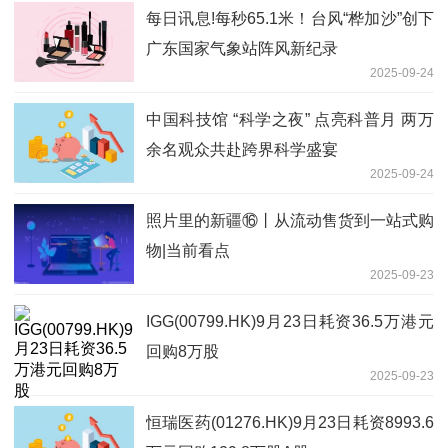
每日讯息!每秒65.1米！台风“桦加沙”创下
广东国家气象站阵风新纪录
2025-09-24
中国科技馆 “科学之夜” 点亮科普月 两万
余名观众共赴跨界科学盛宴
2025-09-24
照片里的新疆⑯丨从流动售货到一站式购
物|当前看点
2025-09-23
IGG(00799.HK)9月23日耗资36.5万港元
回购8万股
2025-09-23
恒瑞医药(01276.HK)9月23日耗资8993.6