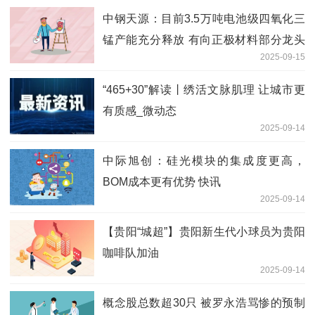
中钢天源：目前3.5万吨电池级四氧化三
锰产能充分释放 有向正极材料部分龙头
2025-09-15
企业供货-焦点资讯
“465+30”解读丨绣活文脉肌理 让城市更
有质感_微动态
2025-09-14
中际旭创：硅光模块的集成度更高，
BOM成本更有优势 快讯
2025-09-14
【贵阳“城超”】贵阳新生代小球员为贵阳
咖啡队加油
2025-09-14
概念股总数超30只 被罗永浩骂惨的预制