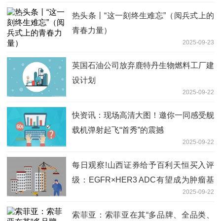
热头条丨“这一刻终生难忘”（阅兵式上的
青春力量）
2025-09-23
英国石油公司放弃鹿特丹生物燃料工厂建
设计划
2025-09-22
快资讯：现场高清大图！邀你一同感受舰
载机弹射起飞“首秀”的震撼
2025-09-22
每日观察!山西证券给予百利天恒买入评
级：EGFR×HER3 ADC有望成为肿瘤基
2025-09-22
石药物，HER2 ADC展现BIC潜力
索菲亚：索菲亚在其“多品牌、全品类、