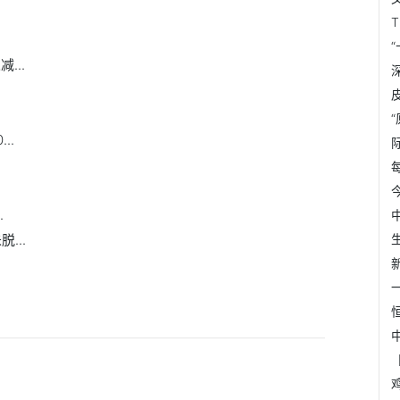
...
..
.
...