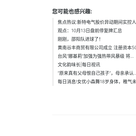
您可能也感兴趣:
焦点热议:新特电气股价异动期间实控人减
观点：10月13日盘前停复牌汇总
刚刚，邵阳队进球了！
黄南谷丰商贸有限公司成立 注册资本50.
台风“娜基莉”加强为强热带风暴级 将...
文化韵味长|每日视讯
“原来真有父母恨自己孩子”，母亲承认..
每日消息!女优小森舞18岁身体，稚气未脱