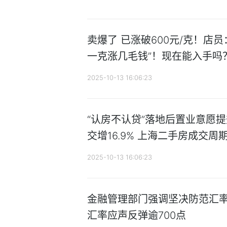
卖爆了 已涨破600元/克！店
一克涨几毛钱”！现在能入手吗
2025-10-13 16:06:23
“认房不认贷”落地后置业意愿
交增16.9% 上海二手房成交周
2025-10-13 16:06:23
金融管理部门强调坚决防范汇率
汇率应声反弹逾700点