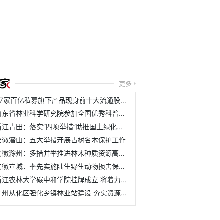
更多
37家百亿私募旗下产品现身前十大流通股名单
山东省林业科学研究院参加全国优秀科普作品评选活动
浙江青田：落实“四项举措”助推国土绿化取得新成效
安徽潜山：五大举措开展古树名木保护工作
安徽滁州：多措并举推进林木种质资源高质量发展
安徽宣城：率先实施陆生野生动物损害保险理赔机制
浙江农林大学碳中和学院挂牌成立 将着力培养具有碳中和与农...
广州从化区强化乡镇林业站建设 夯实资源管护基层基础