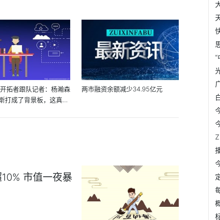
:开拓者跟队记者：杨瀚森
两市融资余额减少34.95亿元
斯打成了背景板，这真是
0% 市值一夜暴