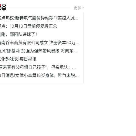
更多
焦点热议:新特电气股价异动期间实控人减持 扣非净利连亏1年半
观点：10月13日盘前停复牌汇总
刚刚，邵阳队进球了！
黄南谷丰商贸有限公司成立 注册资本50万人民币 焦点快报
台风“娜基莉”加强为强热带风暴级 将向东偏北方向移动
文化韵味长|每日视讯
“原来真有父母恨自己孩子”，母亲承认：我看不得大三女儿开心
每日消息!女优小森舞18岁身体，稚气未脱脸蛋细腰身材