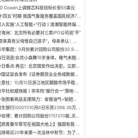
TD Cowen上调微芯科技目标价至65美元
“十四五”时期 我国气象服务覆盖国民经济70余个行业大类|前...
深入实施“人工智能+”行动丨浪潮智能终端“超高清+AI”解锁...
皮海洲：北交所有必要对三类IPO公司说“不”
“原来真有父母恨自己孩子”，母亲承认：我看不得大三女儿开心
际华集团：9月份累计回购公司股份30.9万股 焦点热议
每日消息!女优小森舞18岁身体，稚气未脱脸蛋细腰身材
今日看点:再见！北京国安作出决定，立即解雇塞蒂恩！陶伟带队...
中国证监会发布《证券期货业业务域数据元规范 第4部分：证券...
生意社：10月10日浙江地区醋酸市场平稳运行 焦点速递
新华社权威快报丨非车险“报行合一”落地-微速讯
一张图看商品支撑阻力：金银油气+铂钯铜农产品期货(2025年10月10日)
恒生银行(00011)10月6日斥资2398.36万港元回购20万股
中信博：累计回购公司股份1751370股_天天快报
【把青春华章写在祖国大地上】强国有我 请党放心
鸡排哥近20年来第一次没休中秋节：为了外地来的游客，今天我...