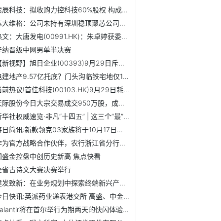
索辰科技：拟收购力控科技60%股权 构成重大资产重组 信息
苏大维格：公司未持有深圳稳顶聚芯公司股权
热文：大唐发电(00991.HK)：朱卓婷获委任为联席公司秘书
辛纳晋级中网男单半决赛
【新视野】旭日企业(00393)9月29日斥资1.55万港元回购1.2万股
电建地产9.57亿托底？门头沟临铁宅地仅1家报价 观速讯
当前热议!首佳科技(00103.HK)9月29日耗资620.58万港元回购800万股
天际股份今日大宗交易成交950万股，成交额1.56亿元
新华社权威速览·非凡“十四五” | 这三个“最”，凸显治水...
每日简讯:新款领克03家族将于10月17日上市 增加极光银/哑光灰车色
作为官方战略合作伙伴，农行浙江省分行惊艳亮相第四届数贸会
国盛金控盘中创历史新高 焦点快看
全省古诗文大赛决赛举行
建发致新：在业务规划中探索终端新兴产品或者业务模式的可能性
今日快讯:英派药业递表港交所 高盛、中金为联席保荐人
Palantir将在首尔举行为期两天的快闪体验活动|动态焦点