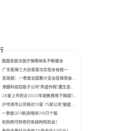
行
我国多层次医疗保障体系不断健全
广东医保三大目录首次实现全省统一
民政部：一季度全国累计支出低保资金约461.9亿元
津膜科技控股子公司“弄虚作假”遭生态环境部点名
28家上市药企2020年销售费用下降超10%
沪市退市公司将达10家 75家公司“披星戴帽”
一季度QFII新进增持319只个股
机构称可转债仍有结构性机会！
有色金属行业涨逾2%吸金近32亿元！