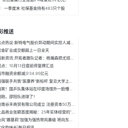
一季度末 社保基金持有483只个股
彩推送
焦点热议:新特电气股价异动期间实控人减持 扣非净利连亏1年半
紫金矿业成交额超上一日全天
最新资讯:开拓者跟队记者：杨瀚森把尤班克斯打成了背景板，这...
观点：10月13日盘前停复牌汇总
两市融资余额减少34.95亿元
强强联手共筑“医康养”新标杆 复旦大学上海医学院与新发展...
搞笑！国乒队集体站在印度场馆外一脸懵逼，像来到了城乡结合...
刚刚，邵阳队进球了！
黄南谷丰商贸有限公司成立 注册资本50万人民币 焦点快报
上品商业张颖首度揭秘：25年实体经营的“长青密码”
台风“娜基莉”加强为强热带风暴级 将向东偏北方向移动
文化韵味长|每日视讯