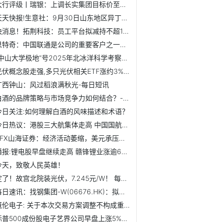
大行评级丨瑞银：上调长实集团目标价至42.9港元 评级上调至...
天天快报!生意社：9月30日山东地区异丁醛价格弱势下跌
快消息！拓荆科技：员工平台拟减持不超1%公司股份
思特奇：中国联通是公司的重要客户之一，双方长期保持稳定的...
“中山大学极地”号2025年北冰洋科学考察返航
光伏概念股走强,多只光伏相关ETF涨约3%_当前信息
广西钟山：风过稻浪满秋光-每日短讯
白酒的品牌策略与市场竞争力如何结合？-每日快报
今日关注:如何理解白酒的风味描述和术语？
今日热议：港股三大航集体走高 中国国航涨3.23%
ZFX山海证券：经济活动萎缩，美元承压走弱
播报:锂电股早盘继续走高 赣锋锂业涨逾6%天齐锂业涨逾4%
今天，致敬人民英雄！
定了！故宫北院装光伏，7.245元/W！ 每日热闻
每日速讯：找钢集团-W(06676.HK)：拟在公开市场上进行股份购回
概伦电子: 关于本次交易方案调整不构成重大调整的公告内容摘要
标普500成份股电子艺界公司早盘上涨5%，该公司将被收购_每日关注