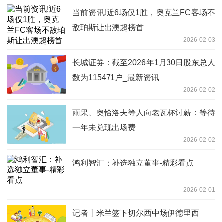
当前资讯!近6场仅1胜，奥克兰FC客场不
敌珀斯让出澳超榜首
2026-02-03
长城证券：截至2026年1月30日股东总人
数为115471户_最新资讯
2026-02-02
雨果、奥恰洛夫等人向老瓦杯讨薪：等待
一年未兑现出场费
2026-02-02
鸿利智汇：补选独立董事-精彩看点
2026-02-01
记者丨米兰签下切尔西中场伊德里西