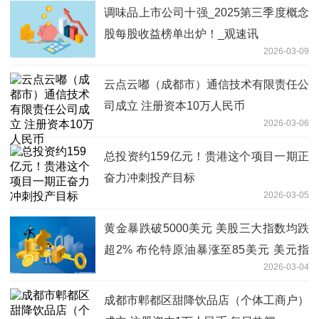
调味品上市公司十强_2025第三季度概念
股每股收益榜单出炉！_观速讯
2026-03-09
云点云嘟（成都市）通信技术有限责任公
司成立 注册资本10万人民币
2026-03-06
总投资约159亿元！贵港这个项目一期正
奋力冲刺投产目标
2026-03-05
黄金暴跌破5000美元 美股三大指数均跌
超2% 布伦特原油暴涨至85美元 美元指
2026-03-04
数大涨0.7% 看点
成都市郫都区甜降饮品店（个体工商户）