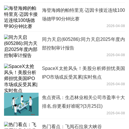
海登海姆的帕特里克·迈因卡接近连续100
场德甲90分钟比赛
2026-04-08
同力天启(605286):同力天启2025年度内
部控制审计报告
2026-04-08
SpaceX太抢风头！美股分析师担忧美国
IPO市场或反受其累|实时焦点
2026-04-08
焦点资讯：生态林业相关公司市盈率十大
排名,你更看好谁呢?(3月25日)
2026-04-08
热门看点：飞阅石拉泉大峡谷