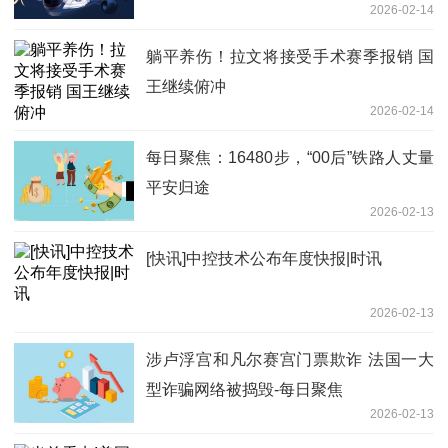
2026-02-14
躺平养伤！拉文将接受手术赛季报销 国
王继续俯冲
2026-02-14
每日聚焦：16480步，“00后”铁路人丈量
平安归途
2026-02-13
[快讯]中控技术公布年度快报|时讯
2026-02-13
涉卢浮宫和凡尔赛宫门票欺诈 法国一大
型诈骗网络被捣毁-每日聚焦
2026-02-13