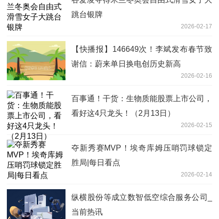
跳台银牌
2026-02-17
【快播报】146649次！李斌发布春节致
谢信：蔚来单日换电创历史新高
2026-02-16
百事通！干货：生物质能股票上市公司，
看好这4只龙头！（2月13日）
2026-02-15
夺新秀赛MVP！埃奇库姆压哨罚球锁定
胜局|每日看点
2026-02-14
纵横股份等成立数智低空综合服务公司_
当前热讯