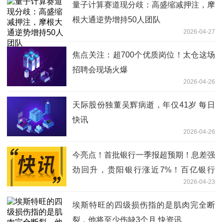
量子计算赛道现分歧：高盛缩减押注，摩
根大通逆势增持50人团队
2026-04-27
焦点关注：超700个优质岗位！太仓这场
招聘会现场火爆
2026-04-26
天际股份独董吴辉病逝，年仅41岁 每日
快讯
2026-04-26
今亮点！首批银行一季报超预期！息差强
劲回升，贵阳银行涨近7%！百亿银行
2026-04-23
ETF华宝逆市上涨，基金经理解读来了
埃斯特旺的四级损伤指的是肌肉完全断
裂，他将至少伤缺3个月 快资讯