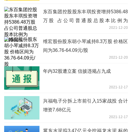
东百集团控股股东丰琪投资增持5386.48
万股 占公司普通股总股本比例为
2021-12-20
5.9968%
维宏股份股东胡小琴减持8.3万股 价格区
间为36.76-64.09元/股
2021-12-20
年内32股遭立案 信披违规占九成
2021-12-17
兴福电子分拆上市前引入15家战投 合计
增资7.68亿元
2021-12-17
冀东水泥拟3.47亿元全控福龙水泥 标的