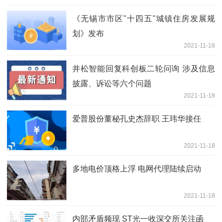
《无锡市市区"十四五"城镇住房发展规
划》发布
2021-11-18
井松智能回复科创板二轮问询 涉及信息
披露、诉讼等六个问题
2021-11-18
爱普股份董秘孔史杰辞职 王玮华接任
2021-11-18
多地电价顶格上浮 电网代理陆续启动
2021-11-18
内部矛盾频现 ST光一收深交所关注函