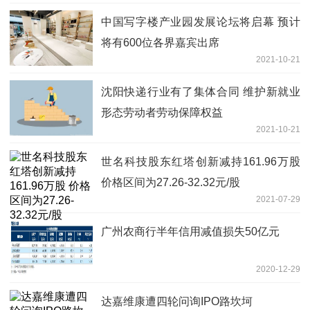
中国写字楼产业园发展论坛将启幕 预计
将有600位各界嘉宾出席
2021-10-21
沈阳快递行业有了集体合同 维护新就业
形态劳动者劳动保障权益
2021-10-21
世名科技股东红塔创新减持161.96万股
价格区间为27.26-32.32元/股
2021-07-29
广州农商行半年信用减值损失50亿元
2020-12-29
达嘉维康遭四轮问询IPO路坎坷