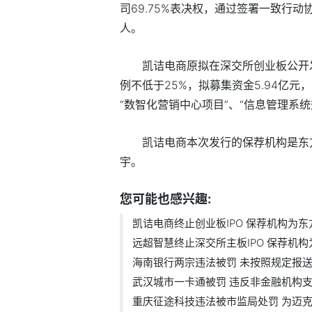
司69.75%表决权，通过签署一致行
人。
凯诘电商原拟在深交所创业板公开发
例不低于25%，拟募集资金5.94亿元
“数智化营销中心项目”、“信息管理系统
凯诘电商本次发行的保荐机构是东
宇。
您可能也感兴趣:
凯诘电商终止创业板IPO 保荐机构为东
远超智慧终止深交所主板IPO 保荐机构为.
海南银行两宗违法被罚 未按照规定报送.
武汉城市一卡通被罚 违反非金融机构支.
重庆征途科技违法被市监局处罚 为迈克.