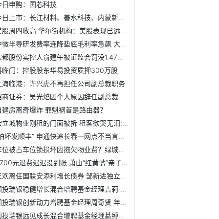
今日申购：国芯科技
今日上市：长江材料、善水科技、内蒙新华、炬光科技
美股周四收高 华尔街机构：美股表现已远超企业盈利
中微半导研发费率连降垫底毛利率急飙 大客户为关联方
宋都股份实控人俞建午被证监会罚没1.47亿元
喜临门：控股股东华易投资质押300万股
上海临港：许兴虎不再担任公司副总裁职务
招商证券：吴光焰因个人原因辞任副总裁
自建房离奇爆炸 罪魁祸首是路由器？
宏立城物业刚租的门面被拆 租客欲哭无泪:我才营业半个月
“怕坏发顺丰” 申通快递长春一网点不当言论再上热搜
车位被占车位锁损坏因拖欠物业费？绿城物业:不知情建议报警
3700元退费迟迟没到账 萧山“红黄蓝”亲子园说有难处
王欢离任国联安添利增长债券 邹新进独立管理
国投瑞银稳健增长混合增聘基金经理吉莉 年内涨7%
国投瑞银创新动力增聘基金经理周奇贤 年内涨不足4%
国投瑞银远见成长混合增聘基金经理綦缚鹏 年内亏3%