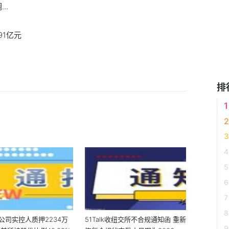
..
91亿元
排
公司实控人质押2234万
51Talk收纽交所不合规通知函 重新