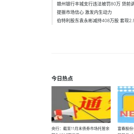
赣州银行丰城支行违法被罚80万 贷前调.
提振市场信心 激发内生动力
伯特利股东袁永彬减持408万股 套现2.
今日热点
央行：截至11月末债券市场托管余
富春股份