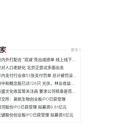
更多
校内外打配合 “双减”亮出成绩单 线上线下机构压减超八成
应对人口老龄化 北京正尝试多面出击
年内支付行业收53张支付罚单 总计被罚没1.79亿元
碳中和概念股已达126只 光伏、林业收益可观
美盛文化收监管关注函 要求公司核查是否存在应披露而未披露...
深交所：昊帆生物创业板IPO已获受理
银河股份IPO已获受理 拟募资6.61亿元
天键股份创业板IPO已获受理 拟募资6亿元