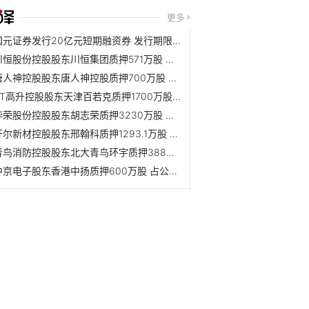
更多
国元证券发行20亿元短期融资券 发行期限为175天
川恒股份控股股东川恒集团质押571万股 占公司总股本比例的1.17%
唐人神控股股东唐人神控股质押700万股 占公司总股本比例的0.58%
ST高升控股股东天津百若克质押1700万股 占公司总股本比例的1.62%
华荣股份控股股东胡志荣质押3230万股 占公司总股本比例的9.57%
开尔新材控股股东邢翰科质押1293.1万股 占公司总股本比例的2.53%
青鸟消防控股股东北大青鸟环宇质押388万股 占公司总股本比例的1.11%
中京电子股东香港中扬质押600万股 占公司总股本比例的0.99%