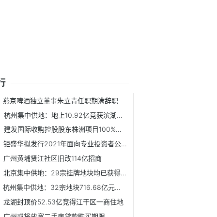
行
燕京啤酒独立董事朱立青任职期满辞职
杭州集中供地：地上10.92亿竞获滨湖新区一宅地
建发国际收购控股股东株洲项目100%股权 耗资21.14亿元
钜盛华拟发行2021年面向专业投资者公开发行公司债券
广州黄埔贤江社区旧改114亿招商
北京集中供地：29宗挂牌地块均已获得报价
杭州集中供地：32宗地块716.68亿元收官
龙湖封顶价52.53亿竞得江干区一商住地
广州或将放宽二手房贷款购买期限