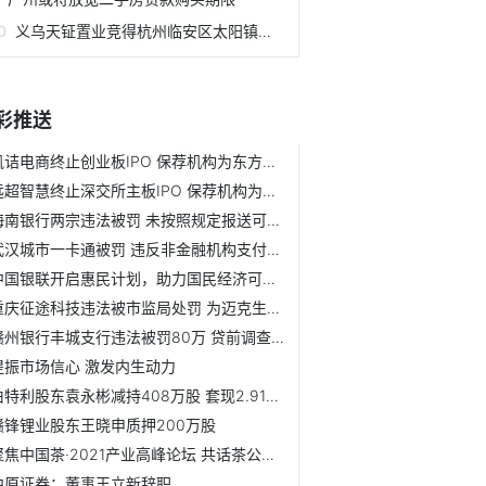
义乌天钲置业竞得杭州临安区太阳镇宅地
彩推送
凯诘电商终止创业板IPO 保荐机构为东方投行
远超智慧终止深交所主板IPO 保荐机构为光大证券
海南银行两宗违法被罚 未按照规定报送可疑交易报告等
武汉城市一卡通被罚 违反非金融机构支付服务管理办法
中国银联开启惠民计划，助力国民经济可持续循环
重庆征途科技违法被市监局处罚 为迈克生物全资子公司
赣州银行丰城支行违法被罚80万 贷前调查不尽职等
提振市场信心 激发内生动力
伯特利股东袁永彬减持408万股 套现2.91亿元
赣锋锂业股东王晓申质押200万股
聚焦中国茶·2021产业高峰论坛 共话茶公共品牌发展之路
中原证券：董事王立新辞职