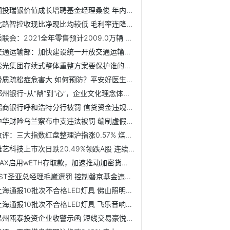
国投瑞银价值成长增聘基金经理桑俊 年内涨2%
北路智控收现比净现比均较低 毛利率连降股东兼客户
乘联会：2021全年零售预计2009.0万辆 同比增长4.1%
交通运输部：加快建设统一开放交通运输市场 建设高质量综合...
紫光集团存续式整体重整方案要保护谁的利益？
骨质疏松症危害大 如何预防？平安好医生来解答
郑州银行-从“鼎”到“心”，企业文化理念体系重磅升级
招商银行呼和浩特分行被罚 信贷资金违规流入房地产
中华财险乌兰察布中支违法被罚 编制虚假材料
收评：三大指数红盘整理沪指涨0.57% 煤炭电力领涨
雅艺科技上市次日跌20.49%领跌A股 连续两日收阴线
AAX启用wETH存取款，加速推动加密货币的采用和普及
*ST圣亚总经理毛崴遭罚 控制磐京基金违法举牌及减持
上海通报10批次不合格LED灯具 佛山照明吸顶灯上榜
上海通报10批次不合格LED灯具 飞乐音响子公司上榜
温州瓯泰投资企业收警示函 短线交易豪悦护理