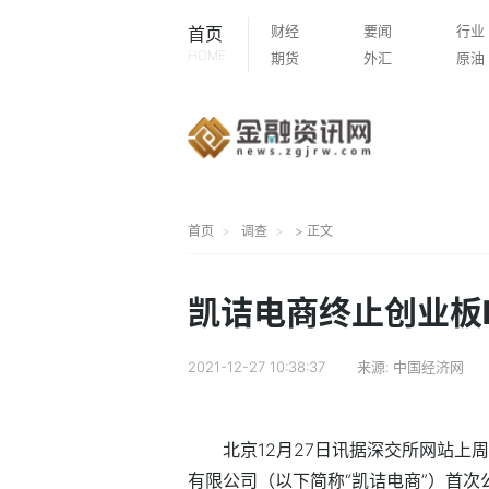
财经
要闻
行业
首页
HOME
期货
外汇
原油
首页
调查
> 正文
凯诘电商终止创业板I
2021-12-27 10:38:37
来源:
中国经济网
北京12月27日讯据深交所网站
有限公司（以下简称“凯诘电商”）首