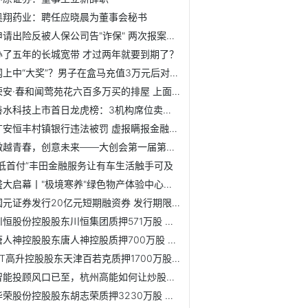
奥翔药业：聘任应晓晨为董事会秘书
申请出险反被人保公司告"诈保" 两次报案为何受损一样？
办了五年的长城宽带 才过两年就要到期了？
网上中“大奖”？男子在盒马充值3万元后对方失联
荣安·春和闻莺苑花六百多万买的排屋 上面下面都渗水
善水科技上市首日龙虎榜：3机构席位卖出1623.65万元
广安恒丰村镇银行违法被罚 虚报瞒报金融统计资料等
激越青春，创意未来——大创会第一届第一次会员大会顺利召开！
“低首付”丰田金融服务让有车生活触手可及
盛大启幕丨"极境寒养"绿色物产体验中心品购黑河味道"零距离
国元证券发行20亿元短期融资券 发行期限为175天
川恒股份控股股东川恒集团质押571万股 占公司总股本比例的1.17%
唐人神控股股东唐人神控股质押700万股 占公司总股本比例的0.58%
ST高升控股股东天津百若克质押1700万股 占公司总股本比例的1.62%
智能投顾风口已至，杭州高能如何让炒股更理智+智能
华荣股份控股股东胡志荣质押3230万股 占公司总股本比例的9.57%