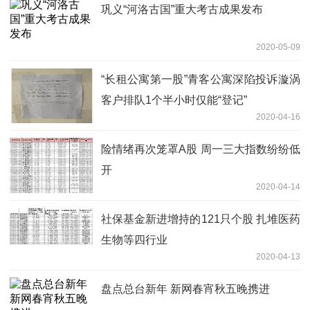
巩义“河洛古国”重大考古成果发布
2020-05-09
“长租公寓第一股”青客公寓深陷投诉漩涡
客户排队1个半小时仅能“登记”
2020-04-16
险情绪再次笼罩A股 周一三大指数纷纷低
开
2020-04-14
社保基金新进增持的121只个股 扎堆医药
生物等四行业
2020-04-13
盘点总台新年 新网春宵秋五晚携进