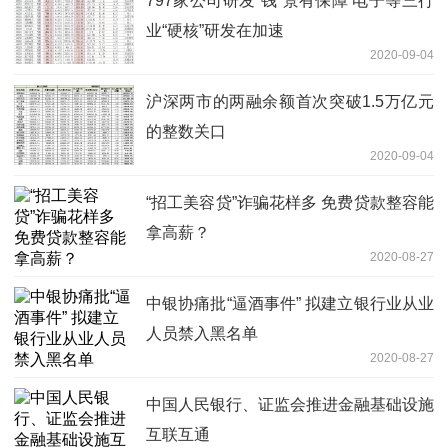
797家公司研发“钱”景有保障 电子等三行
业“硬核”研发在加速
2020-09-04
沪深两市的两融余额首次突破1.5万亿元
的整数关口
2020-09-04
“招工美容贷”诈骗花样多 免费贷款整容能
拿高薪？
2020-08-27
中银协痛批“逼酒事件” 拟建立银行业从业
人员禁入黑名单
2020-08-27
中国人民银行、证监会推进金融基础设施
互联互通