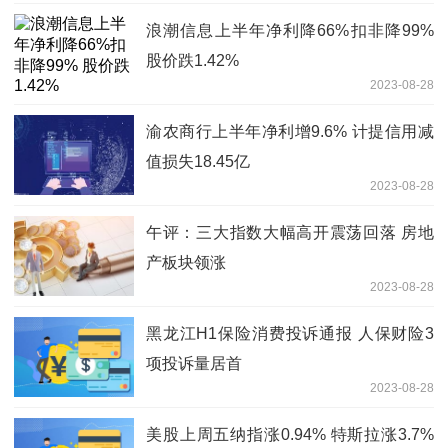
浪潮信息上半年净利降66%扣非降99%
股价跌1.42%
2023-08-28
渝农商行上半年净利增9.6% 计提信用减
值损失18.45亿
2023-08-28
午评：三大指数大幅高开震荡回落 房地
产板块领涨
2023-08-28
黑龙江H1保险消费投诉通报 人保财险3
项投诉量居首
2023-08-28
美股上周五纳指涨0.94% 特斯拉涨3.7%