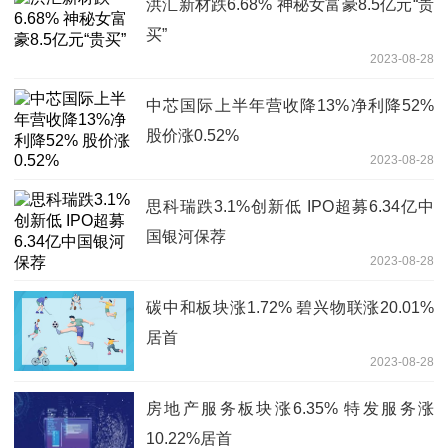
洪汇新材跌6.68% 神秘女富豪8.5亿元“贵
买”
2023-08-28
中芯国际上半年营收降13%净利降52%
股价涨0.52%
2023-08-28
思科瑞跌3.1%创新低 IPO超募6.34亿中
国银河保荐
2023-08-28
碳中和板块涨1.72% 碧兴物联涨20.01%
居首
2023-08-28
房地产服务板块涨6.35% 特发服务涨
10.22%居首