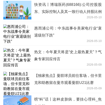
快资讯丨博瑞医药(688166):公司控股股
东、实际控制人及其一致行动人持股比例
2026-05-10
被动稀释触及1%刻度的提示性公告
惠而浦公司：中东战事令美家电行业“衰
退级别下跌”
2026-05-10
热文：今年夏天将是“史上最热夏天”？气
象专家回应传言
2026-05-09
【独家焦点】曼联球员前往客场，但卡里
克和助教留在曼市观看曼联U21比赛
2026-05-09
唠“科”话丨这种皮肤病，要挂心理科_焦