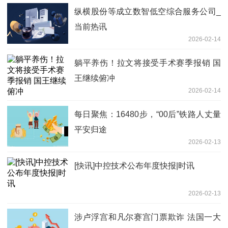
纵横股份等成立数智低空综合服务公司_
当前热讯
2026-02-14
躺平养伤！拉文将接受手术赛季报销 国
王继续俯冲
2026-02-14
每日聚焦：16480步，“00后”铁路人丈量
平安归途
2026-02-13
[快讯]中控技术公布年度快报|时讯
2026-02-13
涉卢浮宫和凡尔赛宫门票欺诈 法国一大