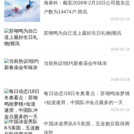
海泰科：截至2026年2月10日公司股东总
户数为14474户-简讯
2026-02-24
苏翊鸣为自己送上最好生日礼物|视讯
2026-02-19
当前热议!纽约新春庙会年味浓
2026-02-18
每日动态!18日冬奥看点：苏翊鸣徐梦桃
+短道速滑，中国队冲金点最多的一天
2026-02-18
中国冰壶男队8-5美国，五连败后取得两
连胜