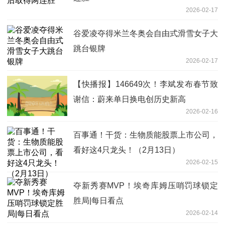
2026-02-17
谷爱凌夺得米兰冬奥会自由式滑雪女子大
跳台银牌
2026-02-17
【快播报】146649次！李斌发布春节致
谢信：蔚来单日换电创历史新高
2026-02-16
百事通！干货：生物质能股票上市公司，
看好这4只龙头！（2月13日）
2026-02-15
夺新秀赛MVP！埃奇库姆压哨罚球锁定
胜局|每日看点
2026-02-14