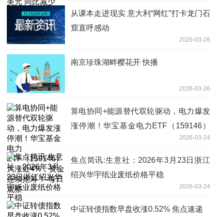
从课本走进现实 意大利“网红”打卡龙门石
窟直呼感动
2026-03-26
南京珍珠湖畔樱花开 快播
2026-03-26
算电协同+能源替代双轮驱动，电力爆发
涨停潮！华宝基金电力ETF（159146）
2026-03-24
大涨近4%，资金连续抢筹！-每日观察
焦点简讯:生意社：2026年3月23日浙江
绍兴华宇纸业废纸价格平稳
2026-03-24
中证转债指数早盘收涨0.52% 焦点速递