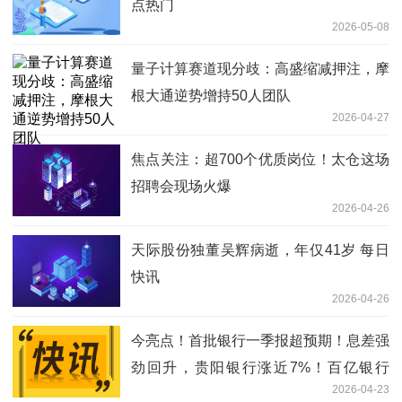
点热门
2026-05-08
量子计算赛道现分歧：高盛缩减押注，摩
根大通逆势增持50人团队
2026-04-27
焦点关注：超700个优质岗位！太仓这场
招聘会现场火爆
2026-04-26
天际股份独董吴辉病逝，年仅41岁 每日
快讯
2026-04-26
今亮点！首批银行一季报超预期！息差强
劲回升，贵阳银行涨近7%！百亿银行
2026-04-23
ETF华宝逆市上涨，基金经理解读来了