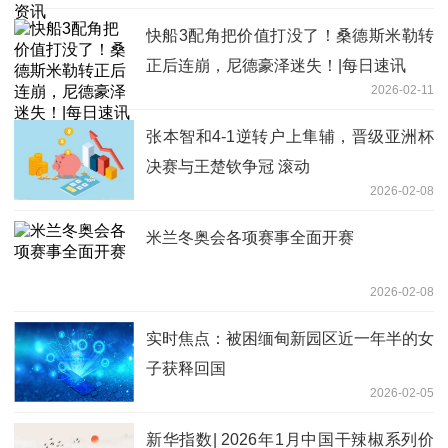
快船3配角把价值打没了！桑德斯米勒转
正后连崩，尼德豪泽迷失！|每日速讯
2026-02-11
张本智和4-1逆转户上隼辅，晋级亚洲杯
决赛与王楚钦争冠 滚动
2026-02-08
米兰冬奥会各项赛事全面开赛
2026-02-08
实时焦点：被困缅甸新园区近一年半的女
子获释回国
2026-02-05
新华指数| 2026年1月中国干辣椒系列价