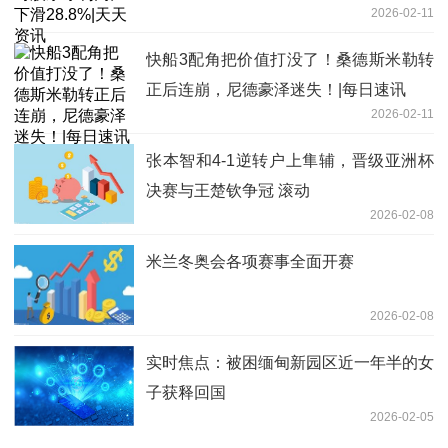
2026-02-11
快船3配角把价值打没了！桑德斯米勒转
正后连崩，尼德豪泽迷失！|每日速讯
2026-02-11
张本智和4-1逆转户上隼辅，晋级亚洲杯
决赛与王楚钦争冠 滚动
2026-02-08
米兰冬奥会各项赛事全面开赛
2026-02-08
实时焦点：被困缅甸新园区近一年半的女
子获释回国
2026-02-05