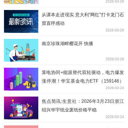
2026-03-26
30.42%
从课本走进现实 意大利“网红”打卡龙门石
窟直呼感动
2026-03-26
南京珍珠湖畔樱花开 快播
2026-03-26
算电协同+能源替代双轮驱动，电力爆发
涨停潮！华宝基金电力ETF（159146）
2026-03-24
大涨近4%，资金连续抢筹！-每日观察
焦点简讯:生意社：2026年3月23日浙江
绍兴华宇纸业废纸价格平稳
2026-03-24