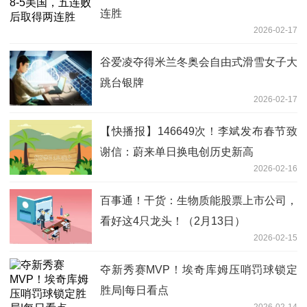
连胜
2026-02-17
谷爱凌夺得米兰冬奥会自由式滑雪女子大
跳台银牌
2026-02-17
【快播报】146649次！李斌发布春节致
谢信：蔚来单日换电创历史新高
2026-02-16
百事通！干货：生物质能股票上市公司，
看好这4只龙头！（2月13日）
2026-02-15
夺新秀赛MVP！埃奇库姆压哨罚球锁定
胜局|每日看点
2026-02-14