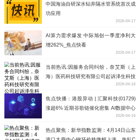
中国海油自研深水钻井隔水管系统首次成
功应用
2026-04-17
AI算力需求爆发 中际旭创一季度净利大
增262%_焦点快看
2026-04-17
当前热讯:因服务合同纠纷，奈艾斯（上
海）医药科技研究有限公司起诉泽生科技
2026-04-16
焦点快播：港股异动 | 汇聚科技(01729)
涨超6% 近期谷歌链催化密集 AI数据中心
2026-04-16
互联为公司核心增长来源
热点聚焦：新华指数监测：4月14日山东
港口大商中心钢坯价格微幅上涨、热轧C