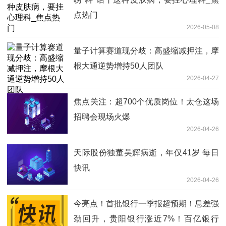
点热门
2026-05-08
量子计算赛道现分歧：高盛缩减押注，摩
根大通逆势增持50人团队
2026-04-27
焦点关注：超700个优质岗位！太仓这场
招聘会现场火爆
2026-04-26
天际股份独董吴辉病逝，年仅41岁 每日
快讯
2026-04-26
今亮点！首批银行一季报超预期！息差强
劲回升，贵阳银行涨近7%！百亿银行