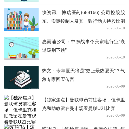
快资讯丨博瑞医药(688166):公司控股股
东、实际控制人及其一致行动人持股比例
2026-05-10
被动稀释触及1%刻度的提示性公告
惠而浦公司：中东战事令美家电行业“衰
退级别下跌”
2026-05-10
热文：今年夏天将是“史上最热夏天”？气
象专家回应传言
2026-05-09
【独家焦点】曼联球员前往客场，但卡里
克和助教留在曼市观看曼联U21比赛
2026-05-09
唠“科”话丨这种皮肤病，要挂心理科_焦