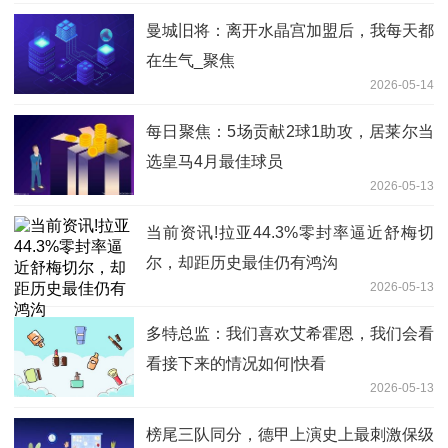
曼城旧将：离开水晶宫加盟后，我每天都
在生气_聚焦
2026-05-14
每日聚焦：5场贡献2球1助攻，居莱尔当
选皇马4月最佳球员
2026-05-13
当前资讯!拉亚44.3%零封率逼近舒梅切
尔，却距历史最佳仍有鸿沟
2026-05-13
多特总监：我们喜欢艾希霍恩，我们会看
看接下来的情况如何|快看
2026-05-13
榜尾三队同分，德甲上演史上最刺激保级