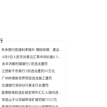
行
年末银行揽储利率微升 理财经理：建议“锁定利率”
4月9日人民币对美元汇率中间价报6.5409元
永丰洪都村镇银行2宗违法遭罚
江西新干农商行3宗违法遭罚90万元
广州岭南新世界项目违法施工遭罚
交通银行深圳分行某支行长遭罚
星德胜电机违反规定将外汇汇入境内违法遭罚226万元
祁连山子公司越界采矿被罚超7000万
珠海华润银行拟发行15亿小型微型企业贷款专项金融债券