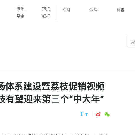
快讯
热点
理财
保险
调查
基金
银行
”市场体系建设暨荔枝促销视频
荔枝有望迎来第三个“中大年”