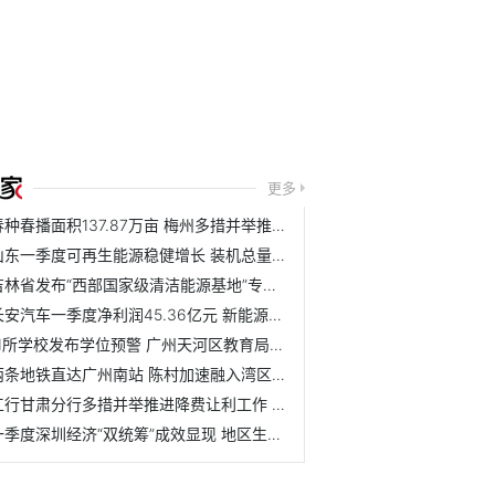
更多
春种春播面积137.87万亩 梅州多措并举推进春耕生产
山东一季度可再生能源稳健增长 装机总量突破6000万千瓦
吉林省发布“西部国家级清洁能源基地”专项规划 有关内容解...
长安汽车一季度净利润45.36亿元 新能源激活新动能
11所学校发布学位预警 广州天河区教育局发布细则
两条地铁直达广州南站 陈村加速融入湾区半小时交通圈
工行甘肃分行多措并举推进降费让利工作 支付降费见实效助力...
一季度深圳经济“双统筹”成效显现 地区生产总值为7064.61亿元