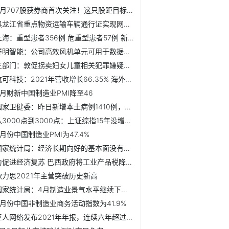
4月707股获券商首次关注！这只股距目标价还有37%上涨空间
黑龙江省重点物资运输车辆通行证实现网上办理
上海：重型患者356例 危重型患者57例 新增本土死亡病例47例
祥明智能：公司高效风机单元可用于数据中心设备
三部门：敦促拐卖妇女儿童相关犯罪嫌疑人投案自首
杭可科技：2021年营收增长66.35% 海外布局顺利加速业绩增长
4月财新中国制造业PMI降至46
国家卫健委：昨日新增本土病例1410例，本土无症状感染者9293例
从3000点到3000点：上证综指15年没增长吗？
4月份中国制造业PMI为47.4%
国家统计局：经济长期向好的基本面没有改变
为促进经济复苏 巴西政府将工业产品税降低35%
歌力思2021年主营突破历史新高
国家统计局：4月制造业景气水平继续下行 部分行业运行相对稳定
4月份中国非制造业商务活动指数为41.9%
巨人网络发布2021年年报，连续六年超过年利润30%现金分红