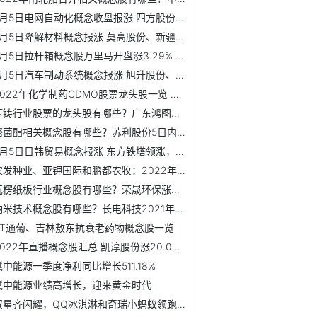
5月5日电网自动化概念收盘报涨 四方股份、长园集团领涨
5月5日降解材料概念报涨 莫高股份、新疆天业和国立科技等领涨
5月5日拉杆箱概念股万里马开盘涨3.29% 市值超22亿
5月5日汽车制动系统概念报涨 旭升股份、爱柯迪和中航电测等领涨
2022年化学制药CDMO股票龙头股一览 凯莱英3日内股价上涨2.12%
压铸行业股票的龙头股有哪些？广东鸿图近5日股价上涨15.26%
嘧菌酯相关概念股有哪些？苏利股份5日内股价上涨19.87%
5月5日日韩贸易概念报涨 东方铁塔领涨，澳柯玛领涨
农发种业、亚钾国际和鹏都农牧：2022年农业概念股一览
瓦楞纸板行业概念股有哪些？荣晟环保涨0.89%
纳米技术概念股有哪些？长电科技2021年营收305.02亿
ST通葡、吉林敖东抗衰老药物概念股一览
2022年直播概念股汇总 凯淳股份涨20.02%
冀中能源一季度净利同比增长511.18%
冀中能源业绩高增长，迎来黄金时代
双星齐闪耀，QQ冰淇淋和奇瑞小蚂蚁领跑五一天猫汽车品类销量