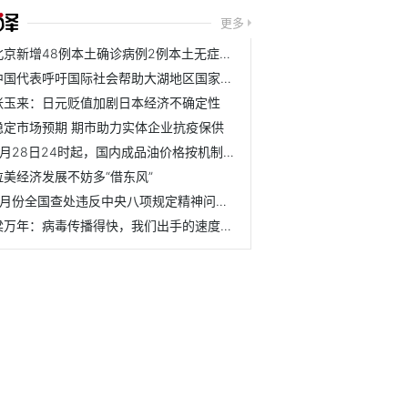
更多
北京新增48例本土确诊病例2例本土无症状感染者
中国代表呼吁国际社会帮助大湖地区国家应对挑战
张玉来：日元贬值加剧日本经济不确定性
稳定市场预期 期市助力实体企业抗疫保供
4月28日24时起，国内成品油价格按机制上调
拉美经济发展不妨多“借东风”
3月份全国查处违反中央八项规定精神问题6210起
梁万年：病毒传播得快，我们出手的速度更快！