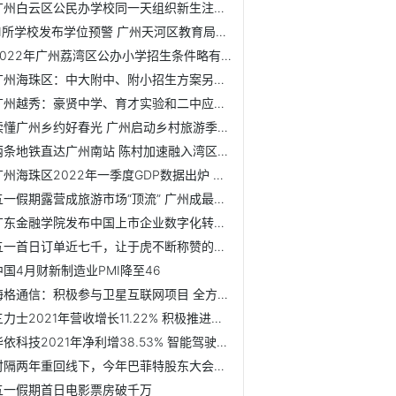
广州白云区公民办学校同一天组织新生注册 公办初中无需网上报名
11所学校发布学位预警 广州天河区教育局发布细则
2022年广州荔湾区公办小学招生条件略有调整
广州海珠区：中大附中、附小招生方案另行公布
广州越秀：豪贤中学、育才实验和二中应元 2022年起停止招生
读懂广州乡约好春光 广州启动乡村旅游季活动
两条地铁直达广州南站 陈村加速融入湾区半小时交通圈
广州海珠区2022年一季度GDP数据出炉 同比增长4.1%
五一假期露营成旅游市场“顶流” 广州成最热目的地
广东金融学院发布中国上市企业数字化转型指数 展示了数字经...
五一首日订单近七千，让于虎不断称赞的明星级小车究竟是？
中国4月财新制造业PMI降至46
海格通信：积极参与卫星互联网项目 全方位布局卫星通信领域
三力士2021年营收增长11.22% 积极推进智能化转型
华依科技2021年净利增38.53% 智能驾驶板块产品完成测试验证
时隔两年重回线下，今年巴菲特股东大会有哪些看点？
五一假期首日电影票房破千万