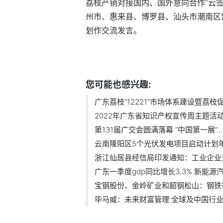
荔枝产销对接国内、国外意向合作“云
州市、惠来县、博罗县、汕头市潮南区
划作交流发言。
标签：
广东荔枝
12221市场体系建设
您可能也感兴趣:
广东荔枝“12221”市场体系建设暨荔枝促.
2022年广东省知识产权宣传周主题活动暨
第131届广交会圆满落幕 “中国第一展”...
云南隆阳区5个光伏发电项目启动计划年内
浙江仙居县经信局印发通知：工业企业光.
广东一季度gdp同比增长3.3% 新能源汽车
宝钢股份、金岭矿业和韶钢松山：钢铁行.
毕马威：未来财富管理 全球及中国行业.