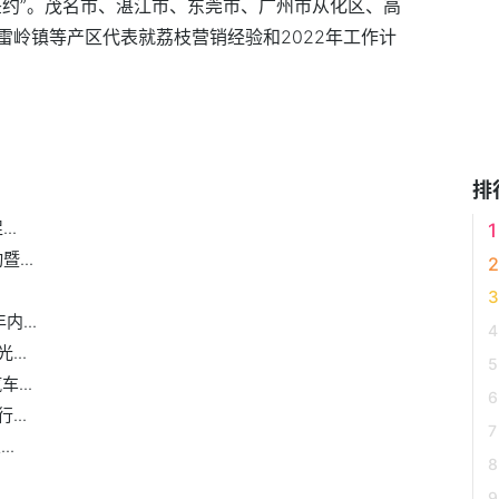
签约”。茂名市、湛江市、东莞市、广州市从化区、高
雷岭镇等产区代表就荔枝营销经验和2022年工作计
荔枝促销视频会
第三个中大年
排
..
...
...
..
...
..
..