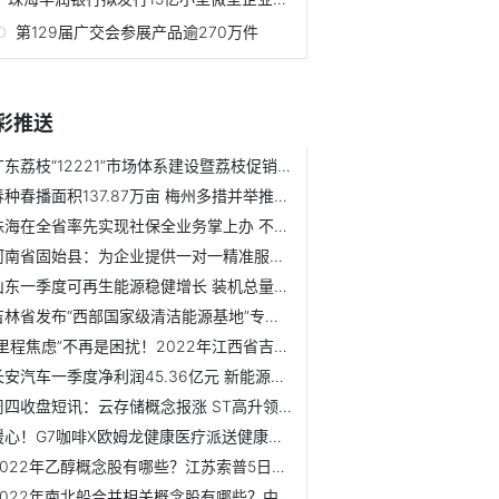
第129届广交会参展产品逾270万件
彩推送
广东荔枝“12221”市场体系建设暨荔枝促销视频会举行 2022广...
春种春播面积137.87万亩 梅州多措并举推进春耕生产
珠海在全省率先实现社保全业务掌上办 不用跑腿即可在手机上...
河南省固始县：为企业提供一对一精准服务 全力确保组合式税...
山东一季度可再生能源稳健增长 装机总量突破6000万千瓦
吉林省发布“西部国家级清洁能源基地”专项规划 有关内容解...
“里程焦虑”不再是困扰！2022年江西省吉安市计划新建32个新...
长安汽车一季度净利润45.36亿元 新能源激活新动能
周四收盘短讯：云存储概念报涨 ST高升领涨
暖心！G7咖啡X欧姆龙健康医疗派送健康能量包，助力医护人员抗疫！
2022年乙醇概念股有哪些？江苏索普5日内股价上涨9.36%
2022年南北船合并相关概念股有哪些？中船防务2021年第四季度...