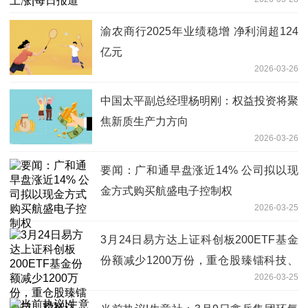
渝农商行2025年业绩稳增 净利润超124
亿元
2026-03-26
中国太平副总经理杨明刚：权益投资将聚
焦新质生产力方向
2026-03-26
要闻：广和通早盘涨近14% 公司拟以现
金方式购买航盛电子控制权
2026-03-25
3月24日易方达上证科创板200ETF基金
份额减少1200万份，重仓股臻镭科技、
2026-03-25
精智达、长光华芯 今日观点