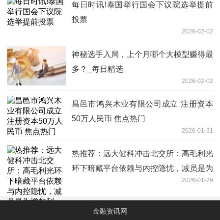
每日时讯!泰国举行国会下议院选举提前
投票
2026-02-02
神秘选手入局，上个月哪个大模型赚得最
多？_每日精选
2026-02-02
昌邑市鸿兴木业有限公司成立 注册资本
50万人民币 焦点热门
2026-01-31
热推荐：远大健科冲击北交所：高毛利光
环下暗藏平台依赖与内控隐忧，减员是为
2026-01-29
增加利润？
金融资讯网