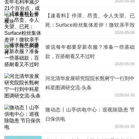
2026-05-08
利率最低业务板块
【速看料】停滞、昂贵、令人失望、已
死：Surface粉丝集体差评！微软亲手毁
2026-05-08
掉了自己的硬件
谁说每年都要穿新衣服？准备一些基础
款，百搭耐看又不过时
2026-05-08
河北清华发展研究院院长甄树宁一行到中
科星图调研交流-头条
2026-04-30
微动态丨山亭供电中心：巡视除隐患 节
日保供电
2026-04-30