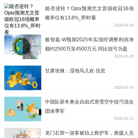
能否逆转？Opta预测尤文晋级欧冠16强
概率仅有13.8%_即时看
2026-02-26
极智嘉-W预期2025年实现经调整利润净
额约2500万至4500万元 同比扭亏为盈
2026-02-25
甘肃张掖：湿地鸟儿欢 信息
2026-02-24
中国队获冬奥会自由式滑雪空中技巧混合
团体季军
2026-02-21
龙门石窟一游客被抬上救护车，救援人员