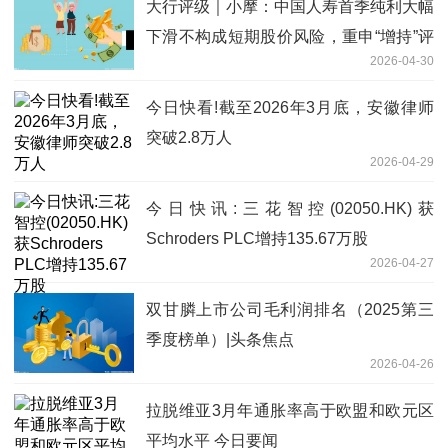
大行评级｜小摩：中国人寿首季纯利大幅
下滑不构成短期股价风险，重申“增持”评
2026-04-30
级
今日快看!截至2026年3月底，安徽律师
突破2.8万人
2026-04-29
今日快讯:三花智控(02050.HK)获
Schroders PLC增持135.67万股
2026-04-27
双甘膦上市公司毛利润排名（2025第三
季度榜单）|头条焦点
2026-04-26
拉脱维亚3月年通胀率高于欧盟和欧元区
平均水平 今日要闻