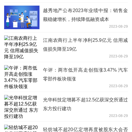
越秀地产公布2023年业绩中报：销售金
额稳健增长，持续降低融资成本
2023-08-29
江南农商行上半年净利25.9亿元 信用减
值损失降至19亿
2023-08-29
午评：两市低开高走创指涨3.47% 汽车
零部件板块领涨
2023-08-29
光华科技定增募不超12.5亿获深交所通过
东方投行建功
2023-08-29
轻纺城不超20亿定增再度被股东大会否