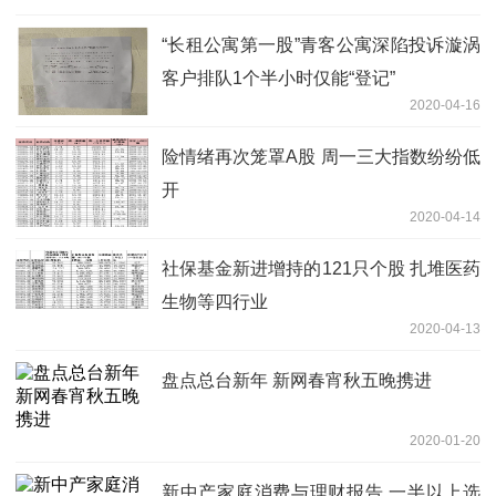
“长租公寓第一股”青客公寓深陷投诉漩涡
客户排队1个半小时仅能“登记”
2020-04-16
险情绪再次笼罩A股 周一三大指数纷纷低
开
2020-04-14
社保基金新进增持的121只个股 扎堆医药
生物等四行业
2020-04-13
盘点总台新年 新网春宵秋五晚携进
2020-01-20
新中产家庭消费与理财报告 一半以上选