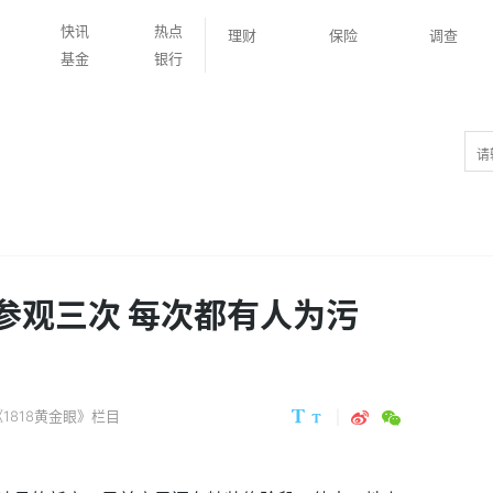
快讯
热点
理财
保险
调查
基金
银行
参观三次 每次都有人为污
1818黄金眼》栏目