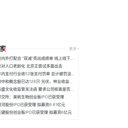
更多
校内外打配合 “双减”亮出成绩单 线上线下机构压减超八成
应对人口老龄化 北京正尝试多面出击
年内支付行业收53张支付罚单 总计被罚没1.79亿元
碳中和概念股已达126只 光伏、林业收益可观
美盛文化收监管关注函 要求公司核查是否存在应披露而未披露...
深交所：昊帆生物创业板IPO已获受理
银河股份IPO已获受理 拟募资6.61亿元
天键股份创业板IPO已获受理 拟募资6亿元