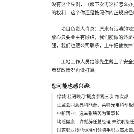
没有这个先例，（那下次再这样怎么办
的权利，这个你还是按照你的正规途径
项目负责人肖总：原来有污渍的地
放心只要业主有顾虑，我们能做的还是
强，我们也跟公司联系，上午把他换掉
工地工作人员给陈先生戴上了安全
看整改情况再做打算。
您可能也感兴趣:
绿城“桂语映月”期房参观三次 每次都...
证监会同意晶科能源、莱特光电科创板I
中新药业：选举张铭芮为董事长
均瑶健康：许彪辞任总经理 朱航明接
国家职业技能标准引领骑手职业高质量