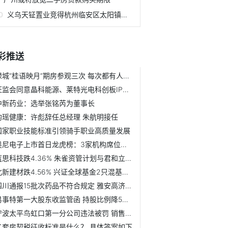
义乌天钲置业竞得杭州临安区太阳镇宅地
彩推送
绿城“桂语映月”期房参观三次 每次都有人为污渍？
证监会同意晶科能源、莱特光电科创板IPO注册
中新药业：选举张铭芮为董事长
均瑶健康：许彪辞任总经理 朱航明接任
国家职业技能标准引领骑手职业高质量发展
奥尼电子上市首日龙虎榜：3家机构席位净卖出1371万元
蓝思科技跌4.36% 朱雀资管计划与君和立成投资持股
北新建材跌4.56% 兴证全球基金2只混基持股
四川通报15批次药品不符合规定 雅安高济和康药业登榜
易事特第一大股东收监管函 持股比例降5%时未停止卖出
宁波太平鸟虹口第一分公司违法被罚 销售不合格套装
二套房契税征收标准是什么？ 具体答案如下