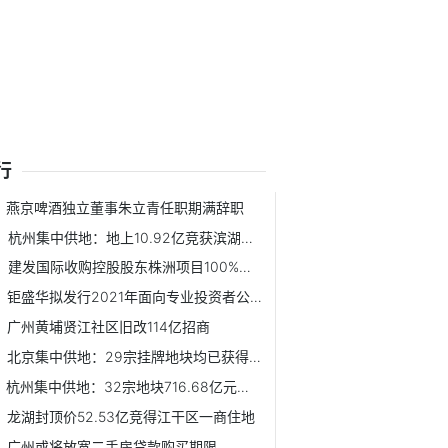
行
燕京啤酒独立董事朱立青任职期满辞职
杭州集中供地：地上10.92亿竞获滨湖新区一宅地
建发国际收购控股股东株洲项目100%股权 耗资21.14亿元
钜盛华拟发行2021年面向专业投资者公开发行公司债券
广州黄埔贤江社区旧改114亿招商
北京集中供地：29宗挂牌地块均已获得报价
杭州集中供地：32宗地块716.68亿元收官
龙湖封顶价52.53亿竞得江干区一商住地
广州或将放宽二手房贷款购买期限