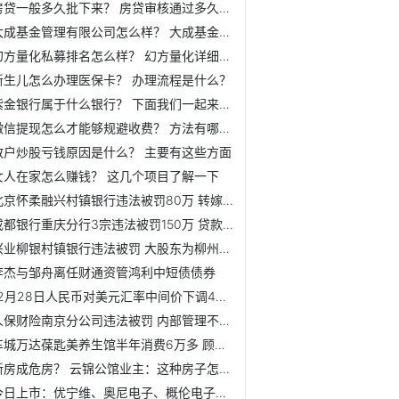
房贷一般多久批下来？ 房贷审核通过多久放款？
大成基金管理有限公司怎么样？ 大成基金详细介绍
幻方量化私募排名怎么样？ 幻方量化详细介绍
新生儿怎么办理医保卡？ 办理流程是什么？
紫金银行属于什么银行？ 下面我们一起来了解一下
微信提现怎么才能够规避收费？ 方法有哪些？
散户炒股亏钱原因是什么？ 主要有这些方面
女人在家怎么赚钱？ 这几个项目了解一下
北京怀柔融兴村镇银行违法被罚80万 转嫁押品评估费等
成都银行重庆分行3宗违法被罚150万 贷款"三查"不严等
兴业柳银村镇银行违法被罚 大股东为柳州银行
李杰与邹舟离任财通资管鸿利中短债债券
12月28日人民币对美元汇率中间价下调42个基点
人保财险南京分公司违法被罚 内部管理不到位
车城万达葆匙美养生馆半年消费6万多 顾客质疑"太不值"
新房成危房？ 云锦公馆业主：这种房子怎么住？
今日上市：优宁维、奥尼电子、概伦电子、南模生物