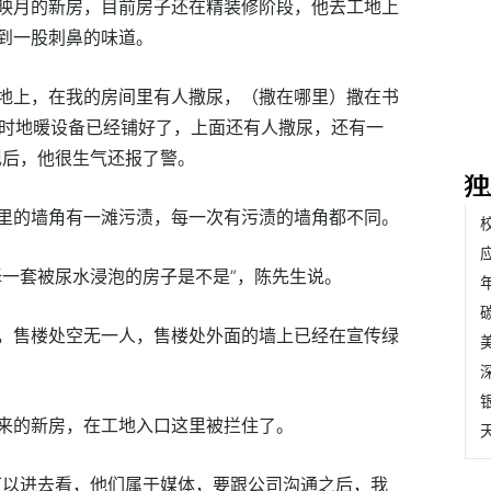
映月的新房，目前房子还在精装修阶段，他去工地上
到一股刺鼻的味道。
工地上，在我的房间里有人撒尿，（撒在哪里）撒在书
当时地暖设备已经铺好了，上面还有人撒尿，还有一
现后，他很生气还报了警。
里的墙角有一滩污渍，每一次有污渍的墙角都不同。
择一套被尿水浸泡的房子是不是”，陈先生说。
，售楼处空无一人，售楼处外面的墙上已经在宣传绿
来的新房，在工地入口这里被拦住了。
可以进去看，他们属于媒体，要跟公司沟通之后，我