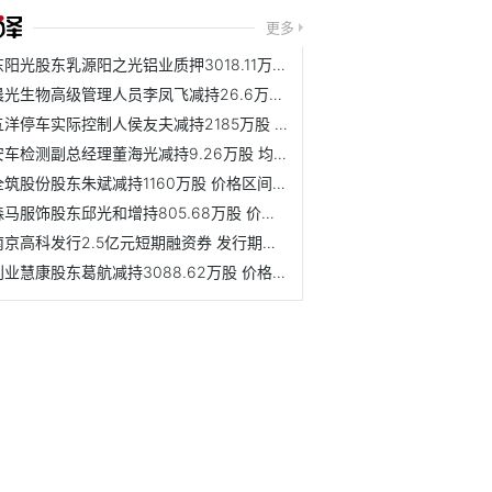
更多
东阳光股东乳源阳之光铝业质押3018.11万股 占公司总股本比例的1%
晨光生物高级管理人员李凤飞减持26.6万股 价格区间为16.43-16.13元/股
五洋停车实际控制人侯友夫减持2185万股 价格区间为3.04-2.96元/股
安车检测副总经理董海光减持9.26万股 均价为18.74元/股
全筑股份股东朱斌减持1160万股 价格区间为3.22-3.22元/股
森马服饰股东邱光和增持805.68万股 价格区间为6.77-6.77元/股
南京高科发行2.5亿元短期融资券 发行期限为90天
创业慧康股东葛航减持3088.62万股 价格区间为8.65-8.75元/股