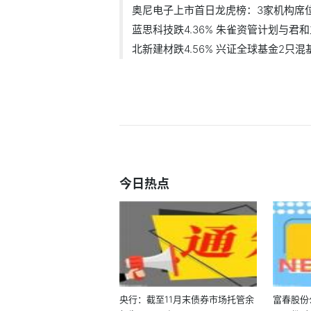
奥尼电子上市首日龙虎榜：3家机构席位净
蓝思科技跌4.36% 朱雀资管计划与君和立
北新建材跌4.56% 兴证全球基金2只混
今日热点
央行：截至11月末债券市场托管余
富春股份