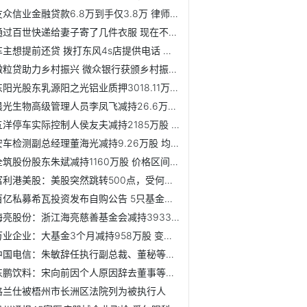
友众信业金融贷款6.8万到手仅3.8万 律师:贷款利率有上限
通过百世快递给妻子寄了几件衣服 现在不知在哪里
车主想提前还贷 拨打东风4s店提供电话 却被骗了近7万
微粒贷助力乡村振兴 微众银行获颁乡村振兴金融创新企业
东阳光股东乳源阳之光铝业质押3018.11万股 占公司总股本比例的1%
晨光生物高级管理人员李凤飞减持26.6万股 价格区间为16.43-16.13元/股
五洋停车实际控制人侯友夫减持2185万股 价格区间为3.04-2.96元/股
安车检测副总经理董海光减持9.26万股 均价为18.74元/股
全筑股份股东朱斌减持1160万股 价格区间为3.22-3.22元/股
富利港美股：美股突然跳转500点，受何影响？
百亿私募希瓦投资发布自购公告 5只基金年内跌超20%
海亮股份：浙江海亮慈善基金会减持3933万股
万业企业：大基金3个月减持958万股 变现2.5亿元
中国电信：朱敏辞任执行副总裁、董秘等职务
东鹏饮料：宋向前因个人原因辞去董事等职务
格兰仕被梧州市长洲区法院列为被执行人