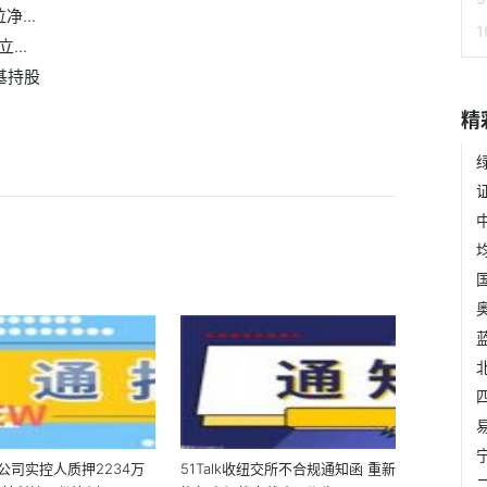
...
...
基持股
精
公司实控人质押2234万
51Talk收纽交所不合规通知函 重新