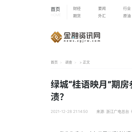
财经
要闻
行业
首页
HOME
期货
外汇
原油
首页
调查
> 正文
绿城“桂语映月”期房
渍？
2021-12-28 21:14:50
来源:
浙江广电总台《