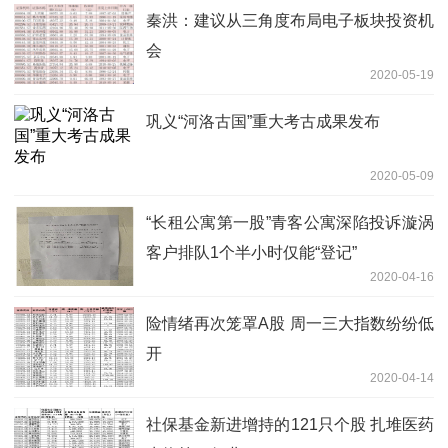
秦洪：建议从三角度布局电子板块投资机
会
2020-05-19
巩义“河洛古国”重大考古成果发布
2020-05-09
“长租公寓第一股”青客公寓深陷投诉漩涡
客户排队1个半小时仅能“登记”
2020-04-16
险情绪再次笼罩A股 周一三大指数纷纷低
开
2020-04-14
社保基金新进增持的121只个股 扎堆医药