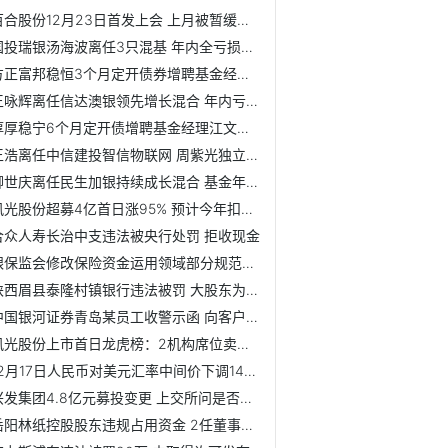
百合股份12月23日首发上会 上月被暂缓审议
国投瑞银汤海波离任3只混基 年内全亏损最高跌15%
方正富邦稳恒3个月定开债券增聘基金经理王靖
王咏辉离任信达澳银领先增长混合 年内亏损3.7%
淳厚稳宁6个月定开债增聘基金经理江文军 前天刚成立
王浩离任中信建投智信物联网 周紫光独立管理
柳世庆离任民生加银持续成长混合 基金年内亏损6%
风光股份超募4亿首日涨95% 预计今年扣非净利降两成
合众人寿长治中支违法被央行处罚 拒收现金
银保监会修改保险资金运用领域部分规范性文件
陕西眉县泰隆村镇银行违法被罚 大股东为泰隆商业银行
中国银河证券青岛某员工收警示函 向客户提供测评答案
风光股份上市首日龙虎榜：2机构席位卖出1441万元
12月17日人民币对美元汇率中间价下调14个基点
兴发集团4.8亿元募投变更 上交所问是否有利中小股东
岳阳林纸控股股东违规占用资金 2任董事长被通报批评