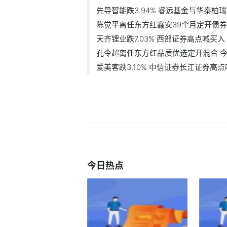
先导智能跌3.94% 睿远基金与华泰柏
陈觉平离任东方红鑫安39个月定开债券
天齐锂业跌7.03% 西部证券高点喊买入
孔令超离任东方红品质优选定开混合 今.
爱美客跌3.10% 中信证券长江证券高
今日热点