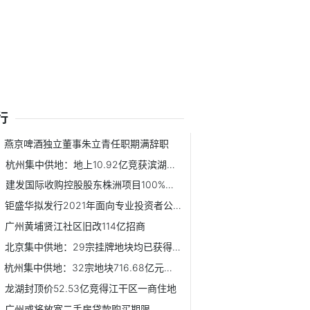
行
燕京啤酒独立董事朱立青任职期满辞职
杭州集中供地：地上10.92亿竞获滨湖新区一宅地
建发国际收购控股股东株洲项目100%股权 耗资21.14亿元
钜盛华拟发行2021年面向专业投资者公开发行公司债券
广州黄埔贤江社区旧改114亿招商
北京集中供地：29宗挂牌地块均已获得报价
杭州集中供地：32宗地块716.68亿元收官
龙湖封顶价52.53亿竞得江干区一商住地
广州或将放宽二手房贷款购买期限