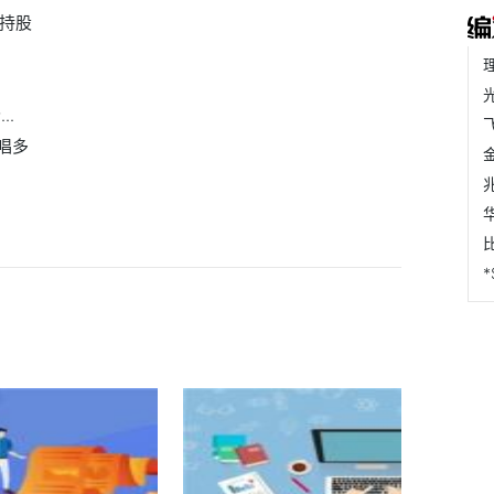
瑞持股
..
点唱多