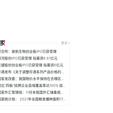
更多
深交所：昊帆生物创业板IPO已获受理
银河股份IPO已获受理 拟募资6.61亿元
天键股份创业板IPO已获受理 拟募资6亿元
珍酒发布《关于调整珍酒系列产品价格的通知》
国家发改委：我国物价水平保持在合理区间 猪肉供应稳定
湖北“四板”挂牌企业县域覆盖率达100% 挂牌企业总数5958家
国家外汇管理局：11月末我国外汇储备规模为32224亿美元 升幅为0.15%
国家统计局： 2021年全国粮食播种面积17.64亿亩 同比增长0.7%