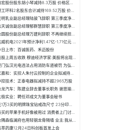
维宏股份股东胡小琴减持8.3万股 价格区间为36.76-64.09元/股
理工环科2名股东合计减持169.52万股 价格区间为9.08-13.49元/股
光明乳业副总经理陆骏飞辞职 第三季度净利润为1.84亿元
飞天诚信副总经理郁群慧辞职 第三季度净亏损1225万元
金圆股份副总经理万建利辞职 不再继续担任公司任何职务
兆威机电2021年预计净利1.47亿-1.71亿元 同比下降30%-40%
今日上市：百诚医药、禾迈股份
美股上周五收跌 穆迪经济学家:美股将出现10%至20%回调
厦门弘汉光电违法占用消防车道被罚 为弘信电子子公司
亿嘉和：实控人朱付云控制的企业拟减持不超741万股
中控技术：正泰电器拟减持不超2965万股
金龙汽车：陈建业辞去董事长职务 谢思瑜接任
太极实业：聘任邓成文为董事会秘书
花1万3买的明牌珠宝钻戒改尺寸 23分印着20？
新买的苹果手机好像被用过 消费者上门讨说法
金隅森临澜府也用轻钢龙骨隔墙 业主:我从头到尾都不知道
集萃药康12月24日科创板首发上会