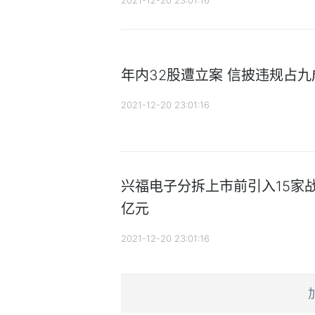
年内32股遭立案 信披违规占九
2021-12-20 23:01:16
兴福电子分拆上市前引入15家战投
亿元
2021-12-20 23:01:16