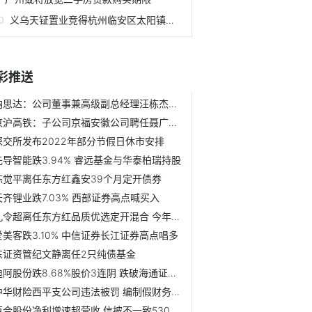
义乌天钲置业竞得杭州临安区太阳镇宅地
彩推送
纳思达：公司董事兼高级副总经理汪栋杰辞职
京沪高铁：子公司京福安徽公司聘任聂广雄为总经理
深交所发布2022年部分节假日休市安排
先导智能跌3.94% 睿远基金与华泰柏瑞持股
陈觉平离任东方红鑫安39个月定开债券
天齐锂业跌7.03% 西部证券高点喊买入
孔令超离任东方红品质优选定开混合 今年来涨4.5%
爱美客跌3.10% 中信证券长江证券高点唱多
东证资管纪文静离任2只纯债基金
迪阿股份跌8.68%股价3连阴 跌破海通证券定价区间下限
中华财险西平支公司违法被罚 编制假财务资料虚列费用
百合股份净利增速超营收 信披不一致530万处罚重立案