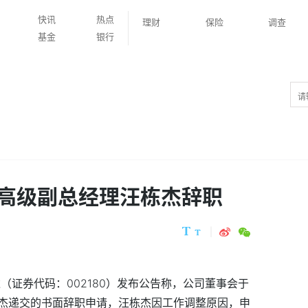
快讯
热点
理财
保险
调查
基金
银行
高级副总经理汪栋杰辞职
达（证券代码：002180）发布公告称，公司董事会于
杰递交的书面辞职申请，汪栋杰因工作调整原因，申