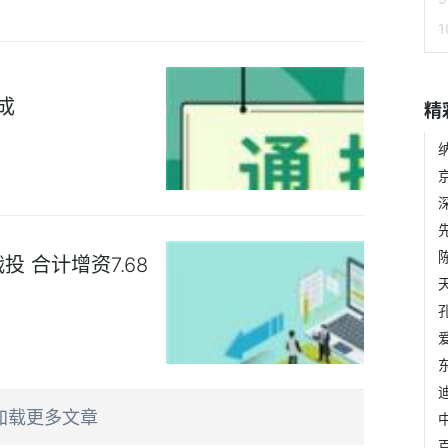
成
精
 合计增资7.68
加载更多文章