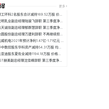
更多
理工环科2名股东合计减持169.52万股 价格区间为9.08-13.49元/股
光明乳业副总经理陆骏飞辞职 第三季度净利润为1.84亿元
飞天诚信副总经理郁群慧辞职 第三季度净亏损1225万元
金圆股份副总经理万建利辞职 不再继续担任公司任何职务
兆威机电2021年预计净利1.47亿-1.71亿元 同比下降30%-40%
华中数控股东华科资产减持54.31万股 均价为29.90元/股
比亚迪股东夏佐全减持1194.18万股 价格区间为237.517-299.872元/股
*ST赫美副总经理沈佳峰辞职 第三季度净亏损6744万元