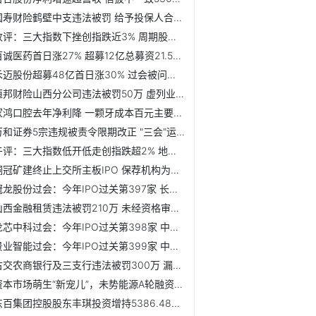
国寿财险鹤壁中支违法被罚 给予投保人合同外利益
收评：三大指数下挫创指跌近3% 周期股全天低迷
百诚医药首日涨27% 超募12亿总募资21.5亿去年营收2亿
禾迈股份超募48亿首日涨30% 过会被问光伏贷业务风控
恒邦财险山西分公司违法被罚50万 虚列业务套取费用
家鸿口腔去年净利降 一颗牙成本百元主要产品售价下滑
万和证券5宗违规被责令限期改正 "三会"运作不规范等
午评：三大指数低开低走创指跌超2% 地产股逆势活跃
铜冠矿建终止上交所主板IPO 保荐机构为天风证券
冠龙股份过会：今年IPO过关第397家 长江保荐过9单
山西金融租赁违法被罚210万 未经资格审查任命高管等
龙芯中科过会：今年IPO过关第398家 中信证券过57.5单
景业智能过会：今年IPO过关第399家 中信证券过58.5单
古交农商银行及三支行违法被罚300万 漏报案件信息等
资本市场萌生“新宠儿”，未势能源A轮融资打破行业天花板
东百集团控股股东丰琪投资增持5386.48万股 占公司普通股总股...