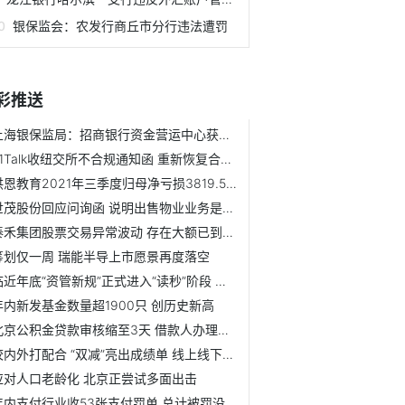
银保监会：农发行商丘市分行违法遭罚
彩推送
上海银保监局：招商银行资金营运中心获批开业
51Talk收纽交所不合规通知函 重新恢复合规状态截止日期为202...
洪恩教育2021年三季度归母净亏损3819.5万元 同比由盈转亏
世茂股份回应问询函 说明出售物业业务是否损害上市公司利益
泰禾集团股票交易异常波动 存在大额已到期未归还借款
筹划仅一周 瑞能半导上市愿景再度落空
临近年底“资管新规”正式进入“读秒”阶段 引导投资者填写...
年内新发基金数量超1900只 创历史新高
北京公积金贷款审核缩至3天 借款人办理还款业务时无需提供身份证
校内外打配合 “双减”亮出成绩单 线上线下机构压减超八成
应对人口老龄化 北京正尝试多面出击
年内支付行业收53张支付罚单 总计被罚没1.79亿元