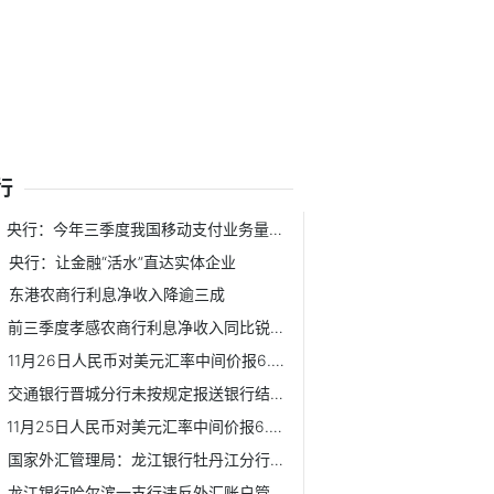
行
央行：今年三季度我国移动支付业务量保持增长态势
央行：让金融“活水”直达实体企业
东港农商行利息净收入降逾三成
前三季度孝感农商行利息净收入同比锐减37.57%
11月26日人民币对美元汇率中间价报6.5780
交通银行晋城分行未按规定报送银行结售汇统计报表遭罚
11月25日人民币对美元汇率中间价报6.5749
国家外汇管理局：龙江银行牡丹江分行违法遭罚
龙江银行哈尔滨一支行违反外汇账户管理规定遭罚