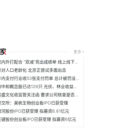
更多
校内外打配合 “双减”亮出成绩单 线上线下机构压减超八成
应对人口老龄化 北京正尝试多面出击
年内支付行业收53张支付罚单 总计被罚没1.79亿元
碳中和概念股已达126只 光伏、林业收益可观
美盛文化收监管关注函 要求公司核查是否存在应披露而未披露...
深交所：昊帆生物创业板IPO已获受理
银河股份IPO已获受理 拟募资6.61亿元
天键股份创业板IPO已获受理 拟募资6亿元