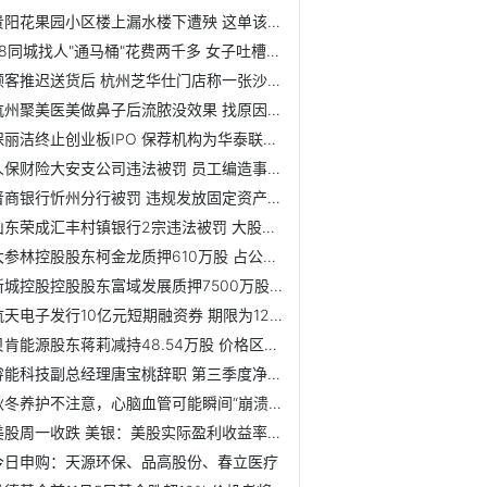
贵阳花果园小区楼上漏水楼下遭殃 这单该由谁来买？
58同城找人"通马桶"花费两千多 女子吐槽：够买新的了！
顾客推迟送货后 杭州芝华仕门店称一张沙发没货了
杭州聚美医美做鼻子后流脓没效果 找原因谁在“引导”
保丽洁终止创业板IPO 保荐机构为华泰联合证券
人保财险大安支公司违法被罚 员工编造事故虚假理赔
晋商银行忻州分行被罚 违规发放固定资产贷款
山东荣成汇丰村镇银行2宗违法被罚 大股东为汇丰银行
大参林控股股东柯金龙质押610万股 占公司总股本比例的0.77%
新城控股控股股东富域发展质押7500万股 占公司总股本比例的3.32%
航天电子发行10亿元短期融资券 期限为122天
贝肯能源股东蒋莉减持48.54万股 价格区间为7.97-8.28元/股
睿能科技副总经理唐宝桃辞职 第三季度净利润为2471万元
秋冬养护不注意，心脑血管可能瞬间“崩溃”！
美股周一收跌 美银：美股实际盈利收益率已跌入负值
今日申购：天源环保、品高股份、春立医疗