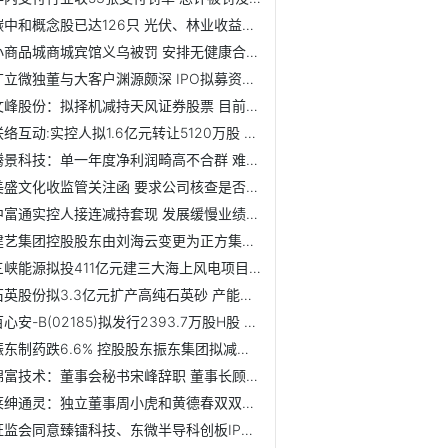
碳中和概念股已达126只 光伏、林业收益可观
小商品城商城宾馆义乌被罚 安排无健康合格证人员服务
广立微独董与大客户渊源颇深 IPO拟募资为去年营收8倍
文峰股份：拟择机减持天风证券股票 目前持股1.2亿股
联络互动:实控人拟1.6亿元转让5120万股 偿还质押融资
腾景科技：单一年度净利润畸高不合群 难掩其他主要经营指标...
美盛文化收监管关注函 要求公司核查是否存在应披露而未披露...
中富通实控人接连减持套现 发展缓慢业绩不稳定
建艺集团控股股东由刘海云变更为正方集团 前三季度营收净利...
三峡能源拟投411亿元建三大海上风电项目 预计2024年底完成全...
石英股份拟3.3亿元扩产高纯石英砂 产能进一步释放
百心安-B(02185)拟发行2393.7万股H股 每股定价21.25港元
振东制药跌6.6% 控股股东振东集团拟减持不超6165万股
锦富技术：董事会秘书宋峰辞职 董事长顾清暂代履职
莱绅通灵：独立董事周小虎和黄德春双双辞职
证监会同意臻镭科技、东微半导科创板IPO注册