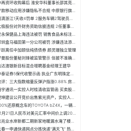
中再资环收购幕后 淮安华科董事长邵其亮妻子内幕交易
17款移动应用涉嫌隐私不合规 中原银行旗下APP被点名
滴滴浙江1天收4罚单 2服务车辆2驾驶员未取得证件
太极股份对外财务资助信披违规 2任董事长被通报批评
安永保健品上海违法被罚 销售食品未标注不适宜人群
深圳盒马福田第一分公司被罚 涉嫌违法添加非食品物质
于跃离任中加颐信纯债债券 颜灵珊独立管理
罗曼股份董秘刘锋被监管警示 信披不准确不完整
信达澳银新目标混合增聘基金经理王建华
中泰证券5保代收警示函 执业广东明珠定增未勤勉尽责
收评：三大指数缩量反弹沪指涨0.88% 房地产全天领涨
通宇通讯一实控人时桂清收监管函 买卖股票信披违规
健坤建议公开竞价出售紫光资产，实控人赵伟国独家回应：还有...
100%还原概念车的TOYOTA bZ4X，一辆搭载未来科技的量产电动车
12月21日人民币对美元汇率中间价上调204个基点
佳兆业水岸新都二期新家地暖漏水淹了楼下 开发商有无责任
长春一申通快递网点分拣快递"满天飞" 热搜视频惹争议