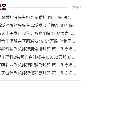
更多
大参林控股股东柯金龙质押610万股 占公司总股本比例的0.77%
新城控股控股股东富域发展质押7500万股 占公司总股本比例的3.32%
航天电子发行10亿元短期融资券 期限为122天
贝肯能源股东蒋莉减持48.54万股 价格区间为7.97-8.28元/股
睿能科技副总经理唐宝桃辞职 第三季度净利润为2471万元
理工环科2名股东合计减持169.52万股 价格区间为9.08-13.49元/股
光明乳业副总经理陆骏飞辞职 第三季度净利润为1.84亿元
飞天诚信副总经理郁群慧辞职 第三季度净亏损1225万元