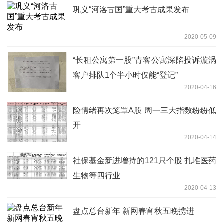
巩义“河洛古国”重大考古成果发布
2020-05-09
“长租公寓第一股”青客公寓深陷投诉漩涡
客户排队1个半小时仅能“登记”
2020-04-16
险情绪再次笼罩A股 周一三大指数纷纷低
开
2020-04-14
社保基金新进增持的121只个股 扎堆医药
生物等四行业
2020-04-13
盘点总台新年 新网春宵秋五晚携进