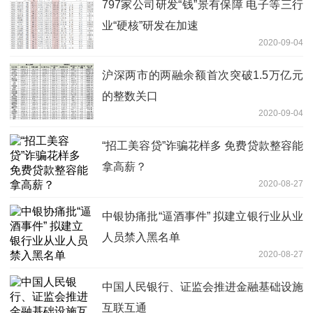
797家公司研发“钱”景有保障 电子等三行
业“硬核”研发在加速
2020-09-04
沪深两市的两融余额首次突破1.5万亿元
的整数关口
2020-09-04
“招工美容贷”诈骗花样多 免费贷款整容能
拿高薪？
2020-08-27
中银协痛批“逼酒事件” 拟建立银行业从业
人员禁入黑名单
2020-08-27
中国人民银行、证监会推进金融基础设施
互联互通